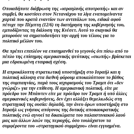
Οποιαδήποτε διάβρωση της «ισραηλινής αποτροπής» και αν
συμβεί, θα κοστίσει στον Νετανιάχου τα λίγα εναπομείναντα
χαρτιά που κρατά εναντίον των αντιπάλων του, ειδικά αφού
πέτυχε την Πέμπτη (12/6) τη διατήρηση της κυβέρνησής του,
εμποδίζοντας τη διάλυση της Κνέσετ. Αυτό το σκηνικό θα
μπορούσε να σηματοδοτήσει την αρχή του τέλους για το
πολιτικό μέλλον του.
Θα πρέπει επιπλέον να επισημανθεί το γεγονός ότι πίσω από το
πέπλο της επίσημης αμερικανικής ψεύτικης «σιωπής» βρίσκεται
μια εδραιωμένη εταιρική σχέση.
Η απροκάλυπτη στρατιωτική υποστήριξη στο Ισραήλ και η
πολιτική κάλυψη στα διεθνή φόρουμ αποκαλύπτουν το βάθος
της συμπαιγνίας, παρά τους ισχυρισμούς του Τραμπ ότι «δεν
γνώριζε» για την επίθεση. Η αμερικανική πολιτική, είτε με
πρόεδρο τον Μπάιντεν είτε με πρόεδρο τον Τραμπ ή υπό άλλες
αμερικανικές κυβερνήσεις, δεν έχει αλλάξει θεμελιωδώς στη
στρατηγική της ουσία: δηλαδή, την άνευ όρων υποστήριξη στο
Ισραήλ ως γνήσιος απόγονος της δυτικής αποικιοκρατικής
πολιτικής ενώ αγνοεί τα δικαιώματα του παλαιστινιακού λαού
μας και άλλων λαών της περιοχής, όσο τουλάχιστον τα
συμφέροντα του «στρατηγικού συμμάχου» είναι εγγυημένα.