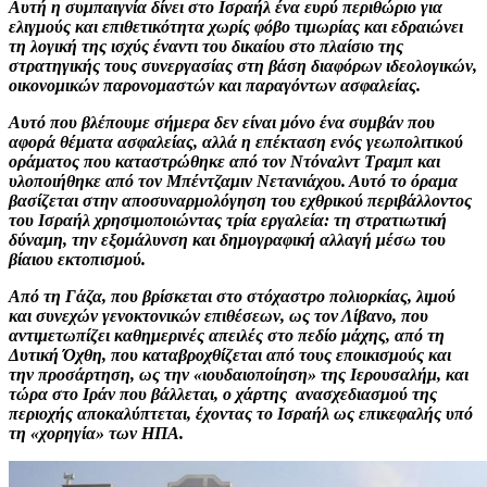
Αυτή η συμπαιγνία δίνει στο Ισραήλ ένα ευρύ περιθώριο για
ελιγμούς και επιθετικότητα χωρίς φόβο τιμωρίας και εδραιώνει
τη λογική της ισχύς έναντι του δικαίου στο πλαίσιο της
στρατηγικής τους συνεργασίας στη βάση διαφόρων ιδεολογικών,
οικονομικών παρονομαστών και παραγόντων ασφαλείας.
Αυτό που βλέπουμε σήμερα δεν είναι μόνο ένα συμβάν που
αφορά θέματα ασφαλείας, αλλά η επέκταση ενός γεωπολιτικού
οράματος που καταστρώθηκε από τον Ντόναλντ Τραμπ και
υλοποιήθηκε από τον Μπέντζαμιν Νετανιάχου. Αυτό το όραμα
βασίζεται στην αποσυναρμολόγηση του εχθρικού περιβάλλοντος
του Ισραήλ χρησιμοποιώντας τρία εργαλεία: τη στρατιωτική
δύναμη, την εξομάλυνση και δημογραφική αλλαγή μέσω του
βίαιου εκτοπισμού.
Από τη Γάζα, που βρίσκεται στο στόχαστρο πολιορκίας, λιμού
και συνεχών γενοκτονικών επιθέσεων, ως τον Λίβανο, που
αντιμετωπίζει καθημερινές απειλές στο πεδίο μάχης, από τη
Δυτική Όχθη, που καταβροχθίζεται από τους εποικισμούς και
την προσάρτηση, ως την «ιουδαιοποίηση» της Ιερουσαλήμ, και
τώρα στο Ιράν που βάλλεται, ο χάρτης ανασχεδιασμού της
περιοχής αποκαλύπτεται, έχοντας το Ισραήλ ως επικεφαλής υπό
τη «χορηγία» των ΗΠΑ.