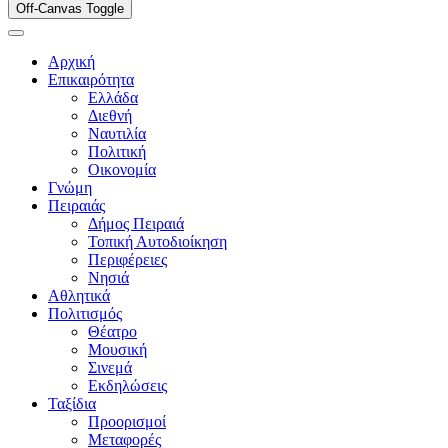
Off-Canvas Toggle
Αρχική
Επικαιρότητα
Ελλάδα
Διεθνή
Ναυτιλία
Πολιτική
Οικονομία
Γνώμη
Πειραιάς
Δήμος Πειραιά
Τοπική Αυτοδιοίκηση
Περιφέρειες
Νησιά
Αθλητικά
Πολιτισμός
Θέατρο
Μουσική
Σινεμά
Εκδηλώσεις
Ταξίδια
Προορισμοί
Μεταφορές