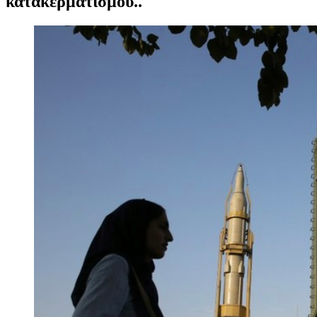
κατακερματισμού..