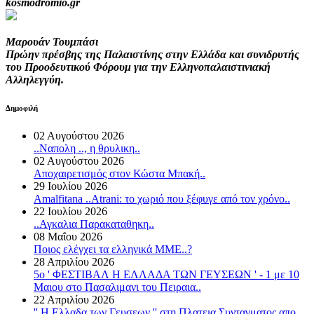
kosmodromio.gr
Μαρουάν Τουμπάσι
Πρώην πρέσβης της Παλαιστίνης στην Ελλάδα και συνιδρυτής
του Προοδευτικού Φόρουμ για την Ελληνοπαλαιστινιακή
Αλληλεγγύη.
Δημοφιλή
02 Αυγούστου 2026
..Ναπολη .., η θρυλικη..
02 Αυγούστου 2026
Αποχαιρετισμός στον Κώστα Μπακή..
29 Ιουλίου 2026
Amalfitana ..Atrani: το χωριό που ξέφυγε από τον χρόνο..
22 Ιουλίου 2026
..Αγκαλια Παρακαταθηκη..
08 Μαΐου 2026
Ποιος ελέγχει τα ελληνικά ΜΜΕ..?
28 Απριλίου 2026
5o ' ΦΕΣΤΙΒΑΛ Η ΕΛΛΑΔΑ ΤΩΝ ΓΕΥΣΕΩΝ ' - 1 με 10
Μαιου στο Πασαλιμανι του Πειραια..
22 Απριλίου 2026
'' Η Ελλαδα των Γευσεων '' στη Πλατεια Συνταγματος απο