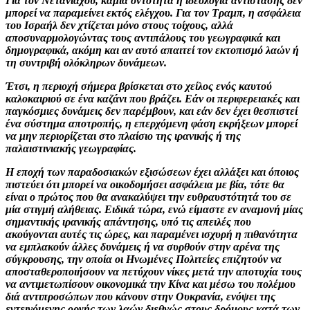
Για τον Νετανιάχου, καμία οντότητα ή ιδεολογία αντίστασης δεν
μπορεί να παραμείνει εκτός ελέγχου. Για τον Τραμπ, η ασφάλεια
του Ισραήλ δεν χτίζεται μόνο στους τοίχους, αλλά
αποσυναρμολογώντας τους αντιπάλους του γεωγραφικά και
δημογραφικά, ακόμη και αν αυτό απαιτεί τον εκτοπισμό λαών ή
τη συντριβή ολόκληρων δυνάμεων.
Έτσι, η περιοχή σήμερα βρίσκεται στο χείλος ενός καυτού
καλοκαιριού σε ένα καζάνι που βράζει. Εάν οι περιφερειακές και
παγκόσμιες δυνάμεις δεν παρέμβουν, και εάν δεν έχει θεσπιστεί
ένα σύστημα αποτροπής, η επερχόμενη φάση εκρήξεων μπορεί
να μην περιορίζεται στο πλαίσιο της ιρανικής ή της
παλαιστινιακής γεωγραφίας.
Η εποχή των παραδοσιακών εξισώσεων έχει αλλάξει και όποιος
πιστεύει ότι μπορεί να οικοδομήσει ασφάλεια με βία, τότε θα
είναι ο πρώτος που θα ανακαλύψει την ευθραυστότητά του σε
μία στιγμή αλήθειας. Ειδικά τώρα, ενώ είμαστε εν αναμονή μίας
σημαντικής ιρανικής απάντησης, υπό τις απειλές που
ακούγονται αυτές τις ώρες, και παραμένει ισχυρή η πιθανότητα
να εμπλακούν άλλες δυνάμεις ή να συρθούν στην αρένα της
σύγκρουσης, την οποία οι Ηνωμένες Πολιτείες επιζητούν να
αποσταθεροποιήσουν να πετύχουν νίκες μετά την αποτυχία τους
να αντιμετωπίσουν οικονομικά την Κίνα και μέσω του πολέμου
διά αντιπροσώπων που κάνουν στην Ουκρανία, ενόψει της
εντεινόμενης οργής των λαών διεθνώς στους δρόμους κατά των