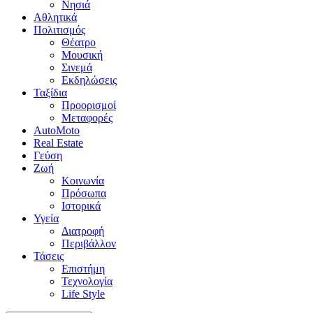
Νησιά
Αθλητικά
Πολιτισμός
Θέατρο
Μουσική
Σινεμά
Εκδηλώσεις
Ταξίδια
Προορισμοί
Μεταφορές
AutoMoto
Real Estate
Γεύση
Ζωή
Κοινωνία
Πρόσωπα
Ιστορικά
Υγεία
Διατροφή
Περιβάλλον
Τάσεις
Επιστήμη
Τεχνολογία
Life Style