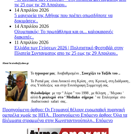
τις 25 εως τις 29 Απριλιου..
14 Απριλίου 2026
5 μαγειρεία της Αθήνας που πρέπει οπωσδήποτε να
δοκιμάσεις..
14 Απριλίου 2026
Ολυμπιακός: Το πρωτάθλημα και οι... καλοκαιρινές
διακοπές..
11 Απριλίου 2026
Ελλάδα των Γεύσεων 2026 | Πολιτιστικό Φεστιβάλ στην
Πλατεία Συνταγματος απο τις 25 εως τις 29 Απριλιου..
About bratsolis@yahoo.gr
Το
typospor μα
ς Αναβαθμισμένο ,
Συνεχίζει το Ταξίδι του ..
Το Portal μας είναι Ανοικτό στη Κρίση , στη Κριτική, στη Διάδραση ,
στις Υπόδειξεις και στην Ενυπόγραφη Συμμετοχή σας.
Φιλοδοξούμε
με την “ Αύρα ” του 1998 , με θέληση , ‘Μερακι ‘
αλλά &
ρεαλιςμό στο ‘ Mediako σήμερα '
να Επιλεγούμε στο
διαδικτυακό safari σας..
Προηγούμενο άρθρο: Οι Γερμανοί θέλουν ευρωπαϊκή πυρηνική
ομπρέλα χωρίς τις ΗΠΑ..
Προηγούμενο
Επόμενο άρθρο: Όλα τα
βλέμματα στραμμένα στην Κωνσταντινούπολη..
Επόμενο