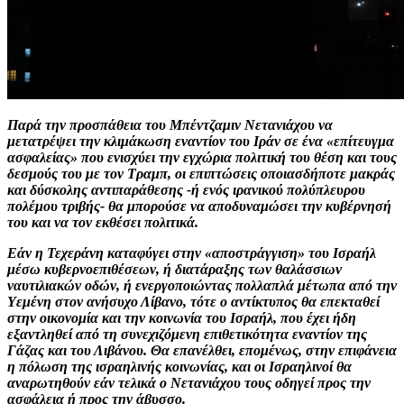
Παρά την προσπάθεια του Μπέντζαμιν Νετανιάχου να
μετατρέψει την κλιμάκωση εναντίον του Ιράν σε ένα «επίτευγμα
ασφαλείας» που ενισχύει την εγχώρια πολιτική του θέση και τους
δεσμούς του με τον Τραμπ, οι επιπτώσεις οποιασδήποτε μακράς
και δύσκολης αντιπαράθεσης -ή ενός ιρανικού πολύπλευρου
πολέμου τριβής- θα μπορούσε να αποδυναμώσει την κυβέρνησή
του και να τον εκθέσει πολιτικά.
Εάν η Τεχεράνη καταφύγει στην «αποστράγγιση» του Ισραήλ
μέσω κυβερνοεπιθέσεων, ή διατάραξης των θαλάσσιων
ναυτιλιακών οδών, ή ενεργοποιώντας πολλαπλά μέτωπα από την
Υεμένη στον ανήσυχο Λίβανο, τότε ο αντίκτυπος θα επεκταθεί
στην οικονομία και την κοινωνία του Ισραήλ, που έχει ήδη
εξαντληθεί από τη συνεχιζόμενη επιθετικότητα εναντίον της
Γάζας και του Λιβάνου. Θα επανέλθει, επομένως, στην επιφάνεια
η πόλωση της ισραηλινής κοινωνίας, και οι Ισραηλινοί θα
αναρωτηθούν εάν τελικά ο Νετανιάχου τους οδηγεί προς την
ασφάλεια ή προς την άβυσσο.