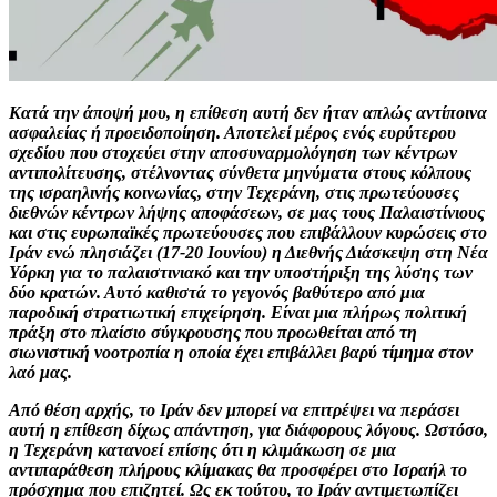
Κατά την άποψή μου, η επίθεση αυτή δεν ήταν απλώς αντίποινα
ασφαλείας ή προειδοποίηση. Αποτελεί μέρος ενός ευρύτερου
σχεδίου που στοχεύει στην αποσυναρμολόγηση των κέντρων
αντιπολίτευσης, στέλνοντας σύνθετα μηνύματα στους κόλπους
της ισραηλινής κοινωνίας, στην Τεχεράνη, στις πρωτεύουσες
διεθνών κέντρων λήψης αποφάσεων, σε μας τους Παλαιστίνιους
και στις ευρωπαϊκές πρωτεύουσες που επιβάλλουν κυρώσεις στο
Ιράν ενώ πλησιάζει (17-20 Ιουνίου) η Διεθνής Διάσκεψη στη Νέα
Υόρκη για το παλαιστινιακό και την υποστήριξη της λύσης των
δύο κρατών. Αυτό καθιστά το γεγονός βαθύτερο από μια
παροδική στρατιωτική επιχείρηση. Είναι μια πλήρως πολιτική
πράξη στο πλαίσιο σύγκρουσης που προωθείται από τη
σιωνιστική νοοτροπία η οποία έχει επιβάλλει βαρύ τίμημα στον
λαό μας.
Από θέση αρχής, το Ιράν δεν μπορεί να επιτρέψει να περάσει
αυτή η επίθεση δίχως απάντηση, για διάφορους λόγους. Ωστόσο,
η Τεχεράνη κατανοεί επίσης ότι η κλιμάκωση σε μια
αντιπαράθεση πλήρους κλίμακας θα προσφέρει στο Ισραήλ το
πρόσχημα που επιζητεί. Ως εκ τούτου, το Ιράν αντιμετωπίζει