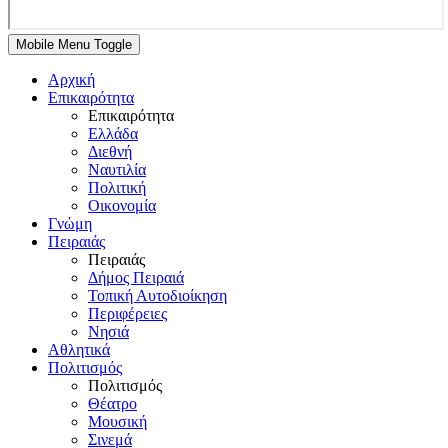
Mobile Menu Toggle
Αρχική
Επικαιρότητα
Επικαιρότητα
Ελλάδα
Διεθνή
Ναυτιλία
Πολιτική
Οικονομία
Γνώμη
Πειραιάς
Πειραιάς
Δήμος Πειραιά
Τοπική Αυτοδιοίκηση
Περιφέρειες
Νησιά
Αθλητικά
Πολιτισμός
Πολιτισμός
Θέατρο
Μουσική
Σινεμά