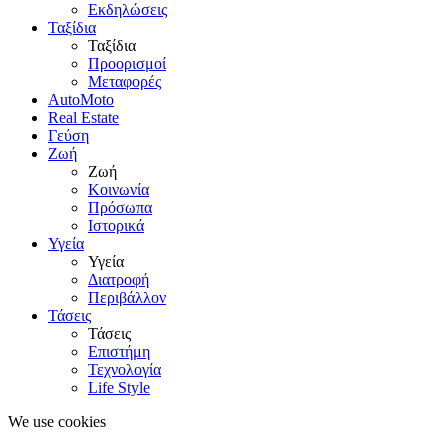
Εκδηλώσεις
Ταξίδια
Ταξίδια
Προορισμοί
Μεταφορές
AutoMoto
Real Estate
Γεύση
Ζωή
Ζωή
Κοινωνία
Πρόσωπα
Ιστορικά
Υγεία
Υγεία
Διατροφή
Περιβάλλον
Τάσεις
Τάσεις
Επιστήμη
Τεχνολογία
Life Style
We use cookies