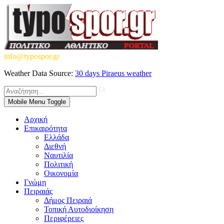
info@typospor.gr
Weather Data Source:
30 days Piraeus weather
Mobile Menu Toggle
Αρχική
Επικαιρότητα
Ελλάδα
Διεθνή
Ναυτιλία
Πολιτική
Οικονομία
Γνώμη
Πειραιάς
Δήμος Πειραιά
Τοπική Αυτοδιοίκηση
Περιφέρειες