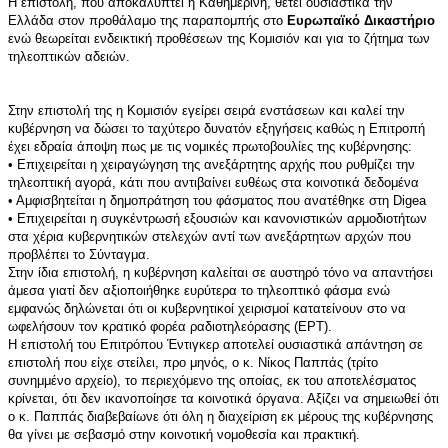
Η επιστολή, που αποκαλύπτει η Καθημερινή, θέτει ουσιαστικά την
Ελλάδα στον προθάλαμο της παραπομπής στο
Ευρωπαϊκό Δικαστήριο
ενώ θεωρείται ενδεικτική προθέσεων της Κομισιόν και για το ζήτημα των
τηλεοπτικών αδειών.
Στην επιστολή της η Κομισιόν εγείρει σειρά ενστάσεων και καλεί την
κυβέρνηση να δώσει το ταχύτερο δυνατόν εξηγήσεις καθώς η Επιτροπή
έχει εδραία άποψη πως με τις νομικές πρωτοβουλίες της κυβέρνησης:
• Επιχειρείται η χειραγώγηση της ανεξάρτητης αρχής που ρυθμίζει την
τηλεοπτική αγορά, κάτι που αντιβαίνει ευθέως στα κοινοτικά δεδομένα
• Αμφισβητείται η δημοπράτηση του φάσματος που ανατέθηκε στη Digea
• Επιχειρείται η συγκέντρωσή εξουσιών και κανονιστικών αρμοδιοτήτων
στα χέρια κυβερνητικών στελεχών αντί των ανεξάρτητων αρχών που
προβλέπει το Σύνταγμα.
Στην ίδια επιστολή, η κυβέρνηση καλείται σε αυστηρό τόνο να απαντήσει
άμεσα γιατί δεν αξιοποιήθηκε ευρύτερα το τηλεοπτικό φάσμα ενώ
εμφανώς δηλώνεται ότι οι κυβερνητικοί χειρισμοί κατατείνουν στο να
ωφελήσουν τον κρατικό φορέα ραδιοτηλεόρασης (ΕΡΤ).
Η επιστολή του Επιτρόπου Έντιγκερ αποτελεί ουσιαστικά απάντηση σε
επιστολή που είχε στείλει, προ μηνός, ο κ. Νίκος Παππάς (τρίτο
συνημμένο αρχείο), το περιεχόμενο της οποίας, εκ του αποτελέσματος
κρίνεται, ότι δεν ικανοποίησε τα κοινοτικά όργανα. Αξίζει να σημειωθεί ότι
ο κ. Παππάς διαβεβαίωνε ότι όλη η διαχείριση εκ μέρους της κυβέρνησης
θα γίνει με σεβασμό στην κοινοτική νομοθεσία και πρακτική.