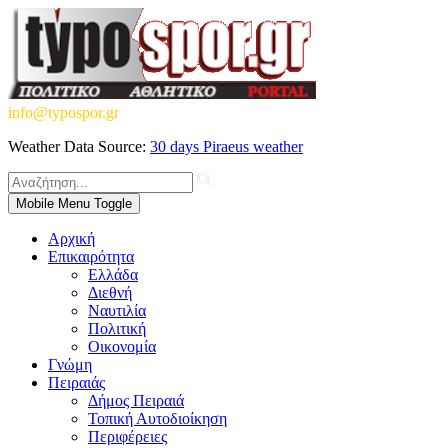
info@typospor.gr
Weather Data Source:
30 days Piraeus weather
Mobile Menu Toggle
Αρχική
Επικαιρότητα
Ελλάδα
Διεθνή
Ναυτιλία
Πολιτική
Οικονομία
Γνώμη
Πειραιάς
Δήμος Πειραιά
Τοπική Αυτοδιοίκηση
Περιφέρειες