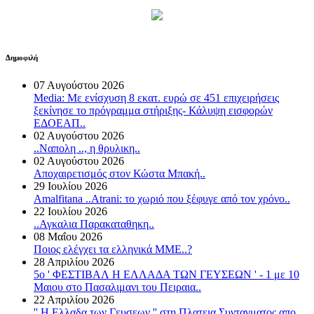
Δημοφιλή
07 Αυγούστου 2026
Media: Με ενίσχυση 8 εκατ. ευρώ σε 451 επιχειρήσεις
ξεκίνησε το πρόγραμμα στήριξης- Κάλυψη εισφορών
ΕΔΟΕΑΠ..
02 Αυγούστου 2026
..Ναπολη .., η θρυλικη..
02 Αυγούστου 2026
Αποχαιρετισμός στον Κώστα Μπακή..
29 Ιουλίου 2026
Amalfitana ..Atrani: το χωριό που ξέφυγε από τον χρόνο..
22 Ιουλίου 2026
..Αγκαλια Παρακαταθηκη..
08 Μαΐου 2026
Ποιος ελέγχει τα ελληνικά ΜΜΕ..?
28 Απριλίου 2026
5o ' ΦΕΣΤΙΒΑΛ Η ΕΛΛΑΔΑ ΤΩΝ ΓΕΥΣΕΩΝ ' - 1 με 10
Μαιου στο Πασαλιμανι του Πειραια..
22 Απριλίου 2026
'' Η Ελλαδα των Γευσεων '' στη Πλατεια Συνταγματος απο