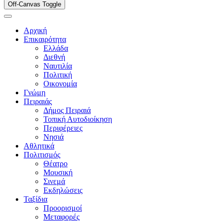
Off-Canvas Toggle
Αρχική
Επικαιρότητα
Ελλάδα
Διεθνή
Ναυτιλία
Πολιτική
Οικονομία
Γνώμη
Πειραιάς
Δήμος Πειραιά
Τοπική Αυτοδιοίκηση
Περιφέρειες
Νησιά
Αθλητικά
Πολιτισμός
Θέατρο
Μουσική
Σινεμά
Εκδηλώσεις
Ταξίδια
Προορισμοί
Μεταφορές