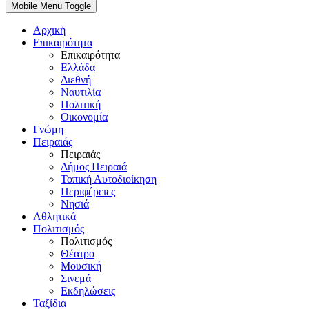
Mobile Menu Toggle
Αρχική
Επικαιρότητα
Επικαιρότητα
Ελλάδα
Διεθνή
Ναυτιλία
Πολιτική
Οικονομία
Γνώμη
Πειραιάς
Πειραιάς
Δήμος Πειραιά
Τοπική Αυτοδιοίκηση
Περιφέρειες
Νησιά
Αθλητικά
Πολιτισμός
Πολιτισμός
Θέατρο
Μουσική
Σινεμά
Εκδηλώσεις
Ταξίδια