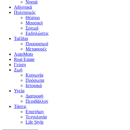
Νησιά
Αθλητικά
Πολιτισμός
Θέατρο
Μουσική
Σινεμά
Εκδηλώσεις
Ταξίδια
Προορισμοί
Μεταφορές
AutoMoto
Real Estate
Γεύση
Ζωή
Κοινωνία
Πρόσωπα
Ιστορικά
Υγεία
Διατροφή
Περιβάλλον
Τάσεις
Επιστήμη
Τεχνολογία
Life Style