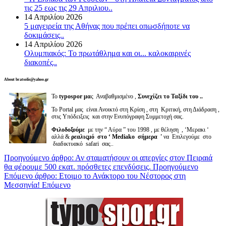
τις 25 εως τις 29 Απριλιου..
14 Απριλίου 2026
5 μαγειρεία της Αθήνας που πρέπει οπωσδήποτε να
δοκιμάσεις..
14 Απριλίου 2026
Ολυμπιακός: Το πρωτάθλημα και οι... καλοκαιρινές
διακοπές..
About bratsolis@yahoo.gr
Το
typospor μα
ς Αναβαθμισμένο ,
Συνεχίζει το Ταξίδι του ..
Το Portal μας είναι Ανοικτό στη Κρίση , στη Κριτική, στη Διάδραση ,
στις Υπόδειξεις και στην Ενυπόγραφη Συμμετοχή σας.
Φιλοδοξούμε
με την “ Αύρα ” του 1998 , με θέληση , ‘Μερακι ‘
αλλά &
ρεαλιςμό στο ‘ Mediako σήμερα '
να Επιλεγούμε στο
διαδικτυακό safari σας..
Προηγούμενο άρθρο: Αν σταματήσουν οι απεργίες στον Πειραιά
θα φέρουμε 500 εκατ. πρόσθετες επενδύσεις.
Προηγούμενο
Επόμενο άρθρο: Ετοιμο το Ανάκτορο του Νέστορος στη
Μεσσηνία!
Επόμενο