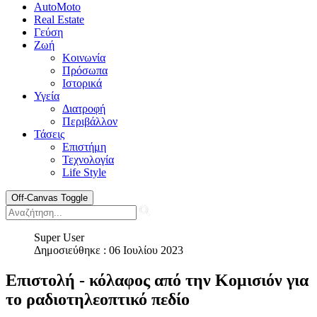
AutoMoto
Real Estate
Γεύση
Ζωή
Κοινωνία
Πρόσωπα
Ιστορικά
Υγεία
Διατροφή
Περιβάλλον
Τάσεις
Επιστήμη
Τεχνολογία
Life Style
Off-Canvas Toggle
Super User
Δημοσιεύθηκε : 06 Ιουλίου 2023
Επιστολή - κόλαφος από την Κομισιόν για
το ραδιοτηλεοπτικό πεδίο