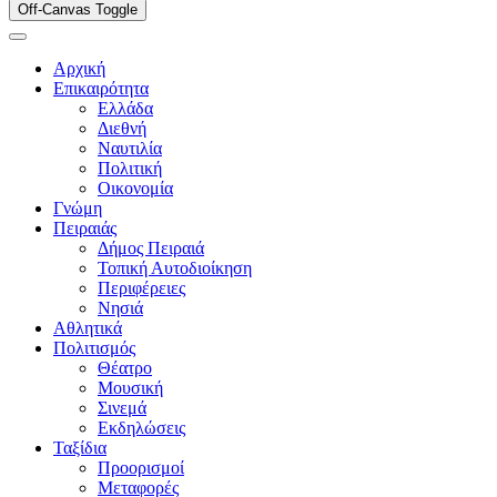
Off-Canvas Toggle
Αρχική
Επικαιρότητα
Ελλάδα
Διεθνή
Ναυτιλία
Πολιτική
Οικονομία
Γνώμη
Πειραιάς
Δήμος Πειραιά
Τοπική Αυτοδιοίκηση
Περιφέρειες
Νησιά
Αθλητικά
Πολιτισμός
Θέατρο
Μουσική
Σινεμά
Εκδηλώσεις
Ταξίδια
Προορισμοί
Μεταφορές