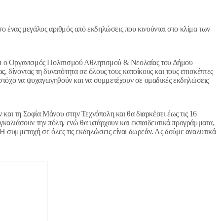
σο ένας μεγάλος αριθμός από εκδηλώσεις που κινούνται στο κλίμα των
 και ο Οργανισμός Πολιτισμού Αθλητισμού & Νεολαίας του Δήμου
, δίνοντας τη δυνατότητα σε όλους τους κατοίκους και τους επισκέπτες
με στόχο να ψυχαγωγηθούν και να συμμετέχουν σε ομαδικές εκδηλώσεις
και τη Σοφία Μάνου στην Τεχνόπολη και θα διαρκέσει έως τις 16
αγκαλιάσουν την πόλη, ενώ θα υπάρχουν και εκπαιδευτικά προγράμματα,
Η συμμετοχή σε όλες τις εκδηλώσεις είναι δωρεάν. Ας δούμε αναλυτικά