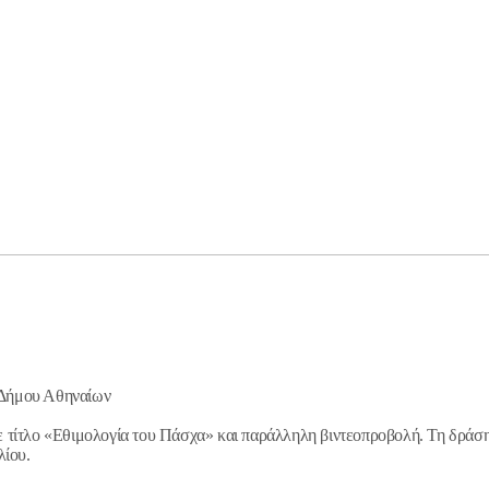
 Δήμου Αθηναίων
τίτλο «Εθιμολογία του Πάσχα» και παράλληλη βιντεοπροβολή. Τη δράση 
λίου.