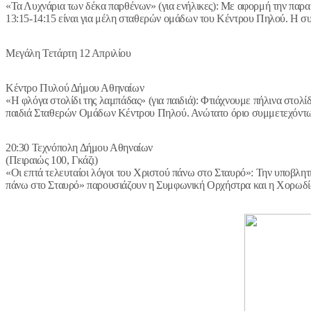
«Τα Λυχνάρια των δέκα παρθένων» (για ενήλικες): Με αφορμή την παραβ
13:15-14:15 είναι για μέλη σταθερών ομάδων του Κέντρου Πηλού. Η συ
Μεγάλη Τετάρτη 12 Απριλίου
Κέντρο Πυλού Δήμου Αθηναίων
«Η φλόγα στολίδι της λαμπάδας» (για παιδιά): Φτιάχνουμε πήλινα στολίδ
παιδιά Σταθερών Ομάδων Κέντρου Πηλού. Ανώτατο όριο συμμετεχόντων 
20:30 Τεχνόπολη Δήμου Αθηναίων
(Πειραιώς 100, Γκάζι)
«Οι επτά τελευταίοι λόγοι του Χριστού πάνω στο Σταυρό»: Την υποβλητι
πάνω στο Σταυρό» παρουσιάζουν η Συμφωνική Ορχήστρα και η Χορωδία