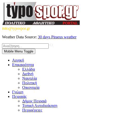
info@typospor.gr
Weather Data Source:
30 days Piraeus weather
Mobile Menu Toggle
Αρχική
Επικαιρότητα
Ελλάδα
Διεθνή
Ναυτιλία
Πολιτική
Οικονομία
Γνώμη
Πειραιάς
Δήμος Πειραιά
Τοπική Αυτοδιοίκηση
Περιφέρειες