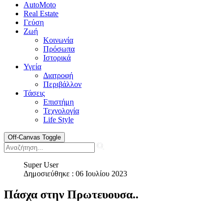
AutoMoto
Real Estate
Γεύση
Ζωή
Κοινωνία
Πρόσωπα
Ιστορικά
Υγεία
Διατροφή
Περιβάλλον
Τάσεις
Επιστήμη
Τεχνολογία
Life Style
Off-Canvas Toggle
Super User
Δημοσιεύθηκε : 06 Ιουλίου 2023
Πάσχα στην Πρωτευουσα..