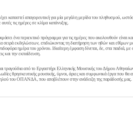
α έχει καταστεί απαγορευτική για μία μεγάλη μερίδα του πληθυσμού, ωστό
 αυτές τις ημέρες σε κλίμα κατάνυξης.
οιμάσει ένα περιεκτικό πρόγραμμα για τις ημέρες που ακολουθούν είναι
ία σειρά εκδηλώσεων, επιδιώκοντας τη διατήρηση των ηθών και εθίμων μας
λπιδοφόρα ημέρα του χρόνου. Ιδιαίτερη έμφαση δίνεται, δε, στα παιδιά, 
ις και την εκπαίδευση.
αι τραγούδια από το Εργαστήρι Ελληνικής Μουσικής του Δήμου Αθηναίων 
ωδίες θρησκευτικής μουσικής, ύμνοι, άριες και συμφωνικά έργα που θα 
ο Πηλού του ΟΠΑΝΔΑ, που αποβλέπουν στην ανάδειξη της παράδοσής μας. 