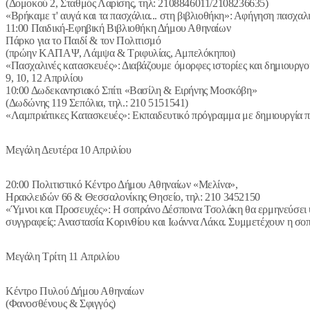
(Δομοκού 2, Σταθμός Λαρίσης, τηλ: 2108846011/2108236635)
«Βρήκαμε τ' αυγά και τα πασχάλια... στη βιβλιοθήκη»: Αφήγηση πασχαλι
11:00 Παιδική-Εφηβική Βιβλιοθήκη Δήμου Αθηναίων
Πάρκο για το Παιδί & τον Πολιτισμό
(πρώην ΚΑΠΑΨ, Λάμψα & Τριφυλίας, Αμπελόκηποι)
«Πασχαλινές κατασκευές»: Διαβάζουμε όμορφες ιστορίες και δημιουργ
9, 10, 12 Απριλίου
10:00 Δωδεκανησιακό Σπίτι «Βασίλη & Ειρήνης Μοσκόβη»
(Δωδώνης 119 Σεπόλια, τηλ.: 210 5151541)
«Λαμπριάτικες Κατασκευές»: Εκπαιδευτικό πρόγραμμα με δημιουργία πα
Μεγάλη Δευτέρα 10 Απριλίου
20:00 Πολιτιστικό Κέντρο Δήμου Αθηναίων «Μελίνα»,
Ηρακλειδών 66 & Θεσσαλονίκης Θησείο, τηλ: 210 3452150
«Ύμνοι και Προσευχές»: Η σοπράνο Δέσποινα Τσολάκη θα ερμηνεύσει ύμ
συγγραφείς: Αναστασία Κορινθίου και Ιωάννα Λάκα. Συμμετέχουν η σοπ
Μεγάλη Τρίτη 11 Απριλίου
Κέντρο Πυλού Δήμου Αθηναίων
(Φανοσθένους & Σφιγγός)