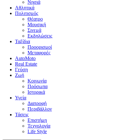
Νησιά
Αθλητικά
Πολιτισμός
Θέατρο
Μουσική
Σινεμά
Εκδηλώσεις
Ταξίδια
Προορισμοί
Μεταφορές
AutoMoto
Real Estate
Γεύση
Ζωή
Κοινωνία
Πρόσωπα
Ιστορικά
Υγεία
Διατροφή
Περιβάλλον
Τάσεις
Επιστήμη
Τεχνολογία
Life Style