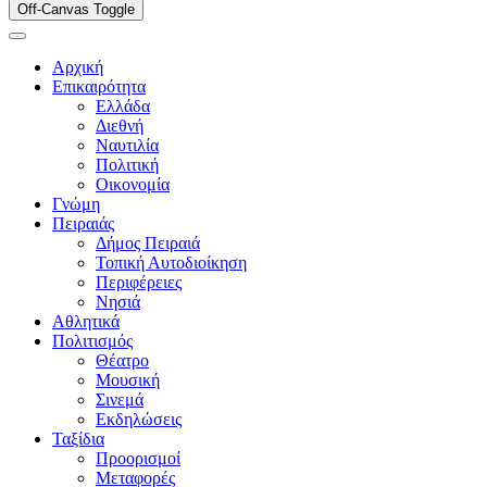
Off-Canvas Toggle
Αρχική
Επικαιρότητα
Ελλάδα
Διεθνή
Ναυτιλία
Πολιτική
Οικονομία
Γνώμη
Πειραιάς
Δήμος Πειραιά
Τοπική Αυτοδιοίκηση
Περιφέρειες
Νησιά
Αθλητικά
Πολιτισμός
Θέατρο
Μουσική
Σινεμά
Εκδηλώσεις
Ταξίδια
Προορισμοί
Μεταφορές