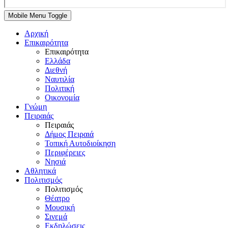
Mobile Menu Toggle
Αρχική
Επικαιρότητα
Επικαιρότητα
Ελλάδα
Διεθνή
Ναυτιλία
Πολιτική
Οικονομία
Γνώμη
Πειραιάς
Πειραιάς
Δήμος Πειραιά
Τοπική Αυτοδιοίκηση
Περιφέρειες
Νησιά
Αθλητικά
Πολιτισμός
Πολιτισμός
Θέατρο
Μουσική
Σινεμά
Εκδηλώσεις