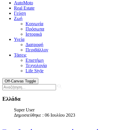
AutoMoto
Real Estate
Γεύση
Ζωή
Κοινωνία
Πρόσωπα
Ιστορικά
Υγεία
Διατροφή
Περιβάλλον
Τάσεις
Επιστήμη
Τεχνολογία
Life Style
Off-Canvas Toggle
Ελλάδα
Super User
Δημοσιεύθηκε : 06 Ιουλίου 2023