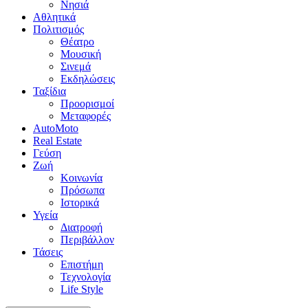
Νησιά
Αθλητικά
Πολιτισμός
Θέατρο
Μουσική
Σινεμά
Εκδηλώσεις
Ταξίδια
Προορισμοί
Μεταφορές
AutoMoto
Real Estate
Γεύση
Ζωή
Κοινωνία
Πρόσωπα
Ιστορικά
Υγεία
Διατροφή
Περιβάλλον
Τάσεις
Επιστήμη
Τεχνολογία
Life Style