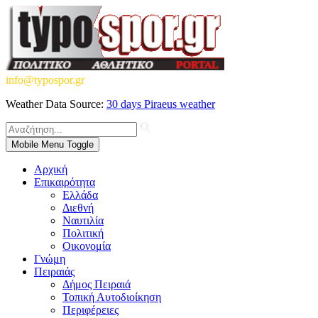
info@typospor.gr
Weather Data Source:
30 days Piraeus weather
Mobile Menu Toggle
Αρχική
Επικαιρότητα
Ελλάδα
Διεθνή
Ναυτιλία
Πολιτική
Οικονομία
Γνώμη
Πειραιάς
Δήμος Πειραιά
Τοπική Αυτοδιοίκηση
Περιφέρειες