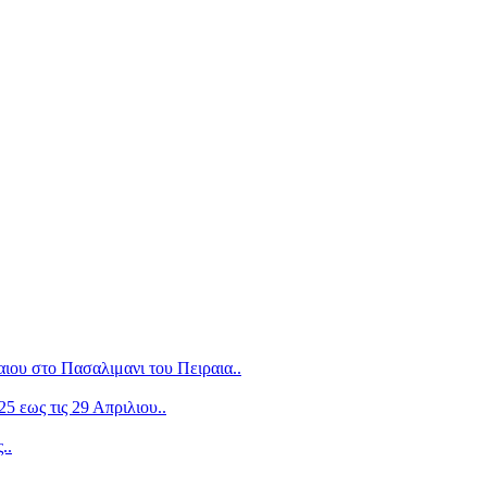
 στο Πασαλιμανι του Πειραια..
5 εως τις 29 Απριλιου..
..