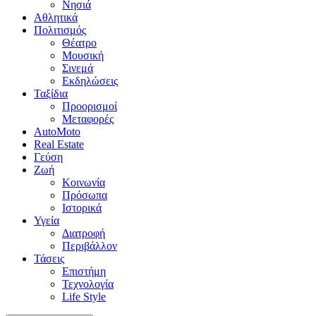
Νησιά
Αθλητικά
Πολιτισμός
Θέατρο
Μουσική
Σινεμά
Εκδηλώσεις
Ταξίδια
Προορισμοί
Μεταφορές
AutoMoto
Real Estate
Γεύση
Ζωή
Κοινωνία
Πρόσωπα
Ιστορικά
Υγεία
Διατροφή
Περιβάλλον
Τάσεις
Επιστήμη
Τεχνολογία
Life Style