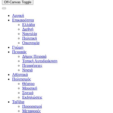
Off-Canvas Toggle
Αρχική
Επικαιρότητα
Ελλάδα
Διεθνή
Ναυτιλία
Πολιτική
Οικονομία
Γνώμη
Πειραιάς
Δήμος Πειραιά
Τοπική Αυτοδιοίκηση
Περιφέρειες
Νησιά
Αθλητικά
Πολιτισμός
Θέατρο
Μουσική
Σινεμά
Εκδηλώσεις
Ταξίδια
Προορισμοί
Μεταφορές