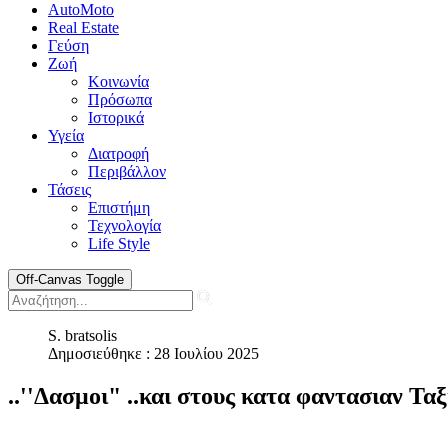
AutoMoto
Real Estate
Γεύση
Ζωή
Κοινωνία
Πρόσωπα
Ιστορικά
Υγεία
Διατροφή
Περιβάλλον
Τάσεις
Επιστήμη
Τεχνολογία
Life Style
Off-Canvas Toggle
S. bratsolis
Δημοσιεύθηκε : 28 Ιουλίου 2025
..''Δασμοι" ..και στους κατα φαντασιαν Ταξ