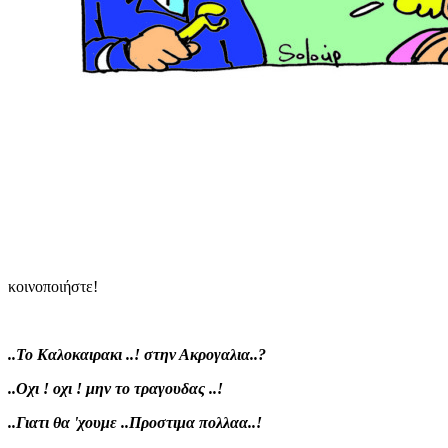
κοινοποιήστε!
..Το Καλοκαιρακι ..! στην Ακρογαλια..?
..Οχι ! οχι ! μην το τραγουδας ..!
..Γιατι θα 'χουμε ..Προστιμα πολλαα..!