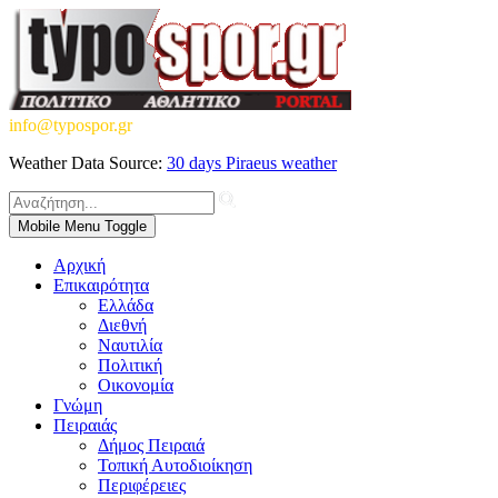
info@typospor.gr
Weather Data Source:
30 days Piraeus weather
Mobile Menu Toggle
Αρχική
Επικαιρότητα
Ελλάδα
Διεθνή
Ναυτιλία
Πολιτική
Οικονομία
Γνώμη
Πειραιάς
Δήμος Πειραιά
Τοπική Αυτοδιοίκηση
Περιφέρειες