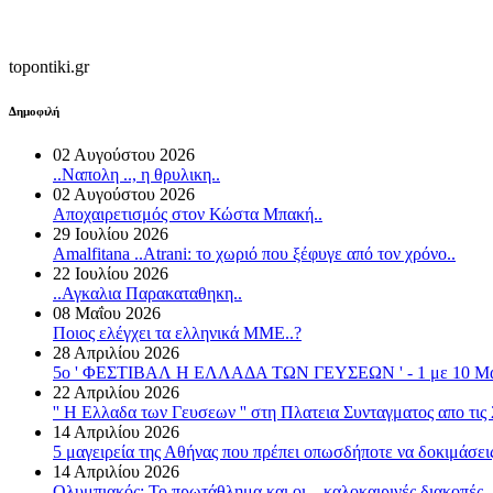
topontiki.gr
Δημοφιλή
02 Αυγούστου 2026
..Ναπολη .., η θρυλικη..
02 Αυγούστου 2026
Αποχαιρετισμός στον Κώστα Μπακή..
29 Ιουλίου 2026
Amalfitana ..Atrani: το χωριό που ξέφυγε από τον χρόνο..
22 Ιουλίου 2026
..Αγκαλια Παρακαταθηκη..
08 Μαΐου 2026
Ποιος ελέγχει τα ελληνικά ΜΜΕ..?
28 Απριλίου 2026
5o ' ΦΕΣΤΙΒΑΛ Η ΕΛΛΑΔΑ ΤΩΝ ΓΕΥΣΕΩΝ ' - 1 με 10 Μαιου
22 Απριλίου 2026
'' Η Ελλαδα των Γευσεων '' στη Πλατεια Συνταγματος απο τις 2
14 Απριλίου 2026
5 μαγειρεία της Αθήνας που πρέπει οπωσδήποτε να δοκιμάσεις
14 Απριλίου 2026
Ολυμπιακός: Το πρωτάθλημα και οι... καλοκαιρινές διακοπές..