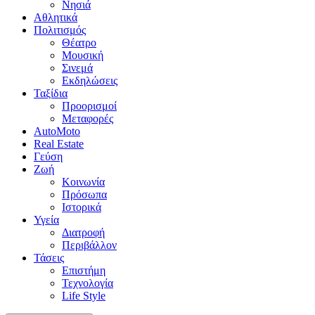
Νησιά
Αθλητικά
Πολιτισμός
Θέατρο
Μουσική
Σινεμά
Εκδηλώσεις
Ταξίδια
Προορισμοί
Μεταφορές
AutoMoto
Real Estate
Γεύση
Ζωή
Κοινωνία
Πρόσωπα
Ιστορικά
Υγεία
Διατροφή
Περιβάλλον
Τάσεις
Επιστήμη
Τεχνολογία
Life Style