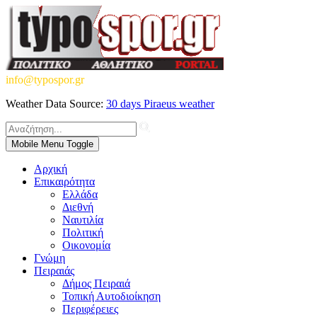
info@typospor.gr
Weather Data Source:
30 days Piraeus weather
Mobile Menu Toggle
Αρχική
Επικαιρότητα
Ελλάδα
Διεθνή
Ναυτιλία
Πολιτική
Οικονομία
Γνώμη
Πειραιάς
Δήμος Πειραιά
Τοπική Αυτοδιοίκηση
Περιφέρειες