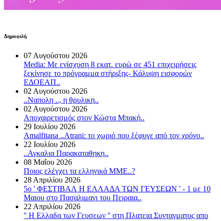
Δημοφιλή
07 Αυγούστου 2026
Media: Με ενίσχυση 8 εκατ. ευρώ σε 451 επιχειρήσεις
ξεκίνησε το πρόγραμμα στήριξης- Κάλυψη εισφορών
ΕΔΟΕΑΠ..
02 Αυγούστου 2026
..Ναπολη .., η θρυλικη..
02 Αυγούστου 2026
Αποχαιρετισμός στον Κώστα Μπακή..
29 Ιουλίου 2026
Amalfitana ..Atrani: το χωριό που ξέφυγε από τον χρόνο..
22 Ιουλίου 2026
..Αγκαλια Παρακαταθηκη..
08 Μαΐου 2026
Ποιος ελέγχει τα ελληνικά ΜΜΕ..?
28 Απριλίου 2026
5o ' ΦΕΣΤΙΒΑΛ Η ΕΛΛΑΔΑ ΤΩΝ ΓΕΥΣΕΩΝ ' - 1 με 10
Μαιου στο Πασαλιμανι του Πειραια..
22 Απριλίου 2026
'' Η Ελλαδα των Γευσεων '' στη Πλατεια Συνταγματος απο