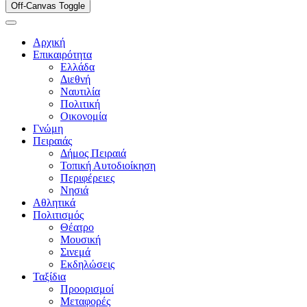
Off-Canvas Toggle
Αρχική
Επικαιρότητα
Ελλάδα
Διεθνή
Ναυτιλία
Πολιτική
Οικονομία
Γνώμη
Πειραιάς
Δήμος Πειραιά
Τοπική Αυτοδιοίκηση
Περιφέρειες
Νησιά
Αθλητικά
Πολιτισμός
Θέατρο
Μουσική
Σινεμά
Εκδηλώσεις
Ταξίδια
Προορισμοί
Μεταφορές