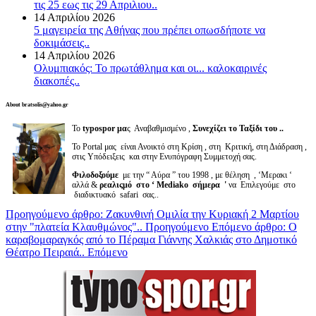
τις 25 εως τις 29 Απριλιου..
14 Απριλίου 2026
5 μαγειρεία της Αθήνας που πρέπει οπωσδήποτε να
δοκιμάσεις..
14 Απριλίου 2026
Ολυμπιακός: Το πρωτάθλημα και οι... καλοκαιρινές
διακοπές..
About bratsolis@yahoo.gr
Το
typospor μα
ς Αναβαθμισμένο ,
Συνεχίζει το Ταξίδι του ..
Το Portal μας είναι Ανοικτό στη Κρίση , στη Κριτική, στη Διάδραση ,
στις Υπόδειξεις και στην Ενυπόγραφη Συμμετοχή σας.
Φιλοδοξούμε
με την “ Αύρα ” του 1998 , με θέληση , ‘Μερακι ‘
αλλά &
ρεαλιςμό στο ‘ Mediako σήμερα '
να Επιλεγούμε στο
διαδικτυακό safari σας..
Προηγούμενο άρθρο: Ζακυνθινή Ομιλία την Κυριακή 2 Μαρτίου
στην "πλατεία Κλαυθμώνος"..
Προηγούμενο
Επόμενο άρθρο: Ο
καραβομαραγκός από το Πέραμα Γιάννης Χαλκιάς στο Δημοτικό
Θέατρο Πειραιά..
Επόμενο