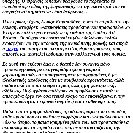
ύπαρξης. Ο Φράνσις Μπέικον θεωρούσε το πορτραίτο το
σπουδαιότερο είδος της ζωγραφικής, για την ικανότητά του να
εκφράζει «τί σημαίνει να είσαι άνθρωπος».
Η ιστορικός τέχνης Λουίζα Καραπιδάκη, η οποία επιμελείται την
έκθεση, αναφέρει: «Απεικονίσεις προσώπων και προσωπείων 25
Ελλήνων καλλιτεχνών φιλοξενεί η έκθεση της Gallery Art
Prisma. Οι σύγχρονοι εικαστικοί εν γένει δηλώνουν έκδηλο
ενδιαφέρον για την απόδοση της ανθρώπινης μορφής και συχνά
η
τέχνη
του πορτρέτου υπερτερεί στις θεματογραφικές τους
επιλογές και αποτελεί ορόσημο στην καλλιτεχνική τους πορεία.
Σε αυτή την έκθεση όμως, ο θεατής δεν συναντά μόνο
προσωπογραφίες με αναγνωρίσιμα φυσιογνωμικά
χαρακτηριστικά, είτε σκιαγραφημένα με αφηρημένες ή με
ιδεαλιστικές αποδόσεις είτε με συμβολικές προεκτάσεις, αλλά
ουσιαστικά τα αποτυπώματα μιας άλλης μη φαινομενικής
αλήθειας. Οι ζωγράφοι επιλέγουν να προβάλουν σε αυτά τα
επιλεγμένα έργα τον εσωτερικό κόσμο των εικονιζόμενων, την
προσωπικότητα, το ψυχικό φορτίο ή και το alter ego τους.
Πίσω από τις μορφοπλαστικές προσωπογραφικές διατυπώσεις
κάθε προσώπου οι συνθέσεις εκφράζουν και ενσαρκώνουν και το
«άλλο» άτομο, το βαθιά κρυμμένο μέσα του, και προσπαθούν να
ανακαλύψουν το «προσωπείο» του, αντικατοπτρίζοντας την
ιδιοσυγκρασία του αληθινού του εαυτού.