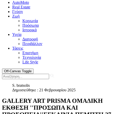
AutoMoto
Real Estate
Γεύση
Ζωή
Κοινωνία
Πρόσωπα
Ιστορικά
Υγεία
Διατροφή
Περιβάλλον
Τάσεις
Επιστήμη
Τεχνολογία
Life Style
Off-Canvas Toggle
S. bratsolis
Δημοσιεύθηκε : 21 Φεβρουαρίου 2025
GALLERY ART PRISMA ΟΜΑΔΙΚΗ
ΕΚΘΕΣΗ ''ΠΡΟΣΩΠΑ ΚΑΙ