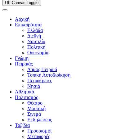
Off-Canvas Toggle
Αρχική
Επικαιρότητα
Ελλάδα
Διεθνή
Ναυτιλία
Πολιτική
Οικονομία
Γνώμη
Πειραιάς
Δήμος Πειραιά
Τοπική Αυτοδιοίκηση
Περιφέρειες
Νησιά
Αθλητικά
Πολιτισμός
Θέατρο
Μουσική
Σινεμά
Εκδηλώσεις
Ταξίδια
Προορισμοί
Μεταφορές