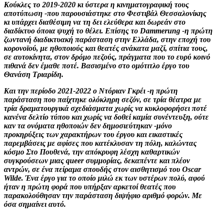
Κούκλες το 2019-2020 κι ύστερα η κινηματογραφική τους
αποτύπωση -που παρουσιάστηκε στο Φεστιβάλ Θεσσαλονίκης
κι υπάρχει διαθέσιμη να τη δει ελεύθερα και δωρεάν στο
διαδίκτυο όποια ψυχή το θέλει. Επίσης το Dammerung -η πρώτη
ζωντανή διαδικτυακή παράσταση στην Ελλάδα, στην εποχή του
κορονοϊού, με ηθοποιούς και θεατές ανάκατα μαζί, σπίτια τους,
σε αυτοκίνητα, στον δρόμο πεζούς, πράγματα που το ευρύ κοινό
πιθανά δεν έμαθε ποτέ. Βασισμένο στο ομότιτλο έργο του
Θανάση Τριαρίδη.
Και την περίοδο 2021-2022 ο Ντόριαν Γκρέι -η πρώτη
παράσταση που παίχτηκε ολόκληρη σεζόν, σε τρία θέατρα με
τρία δραματουργικά σχεδιάσματα χωρίς να κυκλοφορήσει ποτέ
κανένα δελτίο τύπου και χωρίς να δοθεί καμία συνέντευξη, ούτε
καν τα ονόματα ηθοποιών δεν δημοσιεύτηκαν -μόνο
προκηρύξεις των χαρακτήρων του έργου και εικαστικές
παρεμβάσεις με αφίσες που κατέκλυσαν τη πόλη, καλώντας
κόσμο Στο Πουθενά, την απόκρυφη λέσχη καθαρτικών
συγκρούσεων μιας queer συμμορίας, δεκαπέντε και πλέον
αντρών, σε ένα πείραμα σπουδής στον αισθητισμό του Oscar
Wilde. Ένα έργο για το οποίο μιλώ εκ των υστέρων πολύ, αφού
ήταν η πρώτη φορά που υπήρξαν αρκετοί θεατές που
παρακολούθησαν την παράσταση διψήφιο αριθμό φορών. Με
όσα σημαίνει αυτό.