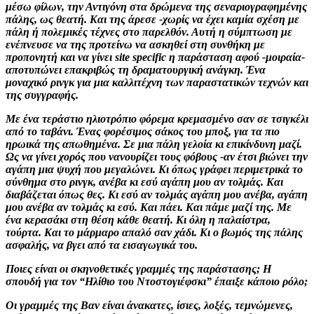
μέσω φίλων, την Αντιγόνη στα δρώμενα της σεναριογραφημένης
πάλης, ως θεατή. Και της άρεσε -χωρίς να έχει καμία σχέση με
πάλη ή πολεμικές τέχνες στο παρελθόν. Αυτή η σύμπτωση με
ενέπνευσε να της προτείνω να ασκηθεί στη συνθήκη με
προπονητή και να γίνει site specific η παράσταση αφού -μοιραία-
αποτυπώνει επακριβώς τη δραματουργική ανάγκη. Ένα
μοναχικό ρινγκ για μια καλλιτέχνη των παραστατικών τεχνών και
της συγγραφής.
Με ένα τεράστιο ηλιοτρόπιο φόρεμα κρεμασμένο σαν σε τσιγκέλι
από το ταβάνι. Ένας φορέσιμος σάκος του μποξ, για τα πιο
ηρωικά της απωθημένα. Σε μια πάλη γελοία κι επικίνδυνη μαζί.
Ως να γίνει χορός που νανουρίζει τους φόβους -αν έτσι βιώνει την
αγάπη μια ψυχή που μεγαλώνει. Κι όπως γράφει περιμετρικά το
σύνθημα στο ρινγκ, ανέβα κι εσύ αγάπη μου αν τολμάς. Και
διαβάζεται όπως θες. Κι εσύ αν τολμάς αγάπη μου ανέβα, αγάπη
μου ανέβα αν τολμάς κι εσύ. Και πάει. Και πάμε μαζί της. Με
ένα κερασάκι στη θέση κάθε θεατή. Κι όλη η παλαίστρα,
τούρτα. Και το μάρμαρο απαλό σαν χάδι. Κι ο βωμός της πάλης
ασφαλής, να βγει από τα εισαγωγικά του.
Ποιες είναι οι σκηνοθετικές γραμμές της παράστασης; Η
σπουδή για τον “Ηλίθιο του Ντοστογιέφσκι” έπαιξε κάποιο ρόλο;
Οι γραμμές της Βαν είναι άνακατες, ίσιες, λοξές, τεμνώμενες,