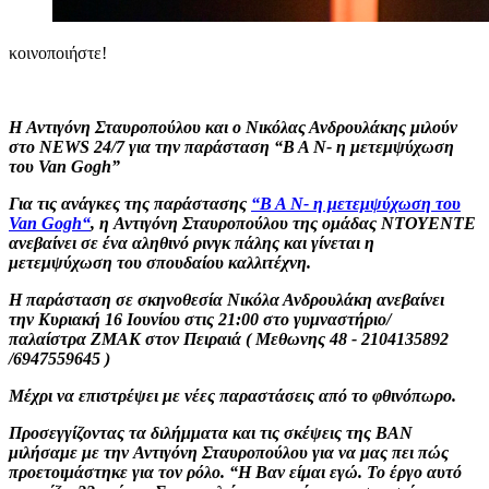
κοινοποιήστε!
Η Αντιγόνη Σταυροπούλου και ο Νικόλας Ανδρουλάκης μιλούν
στο NEWS 24/7 για την παράσταση “Β Α Ν- η μετεμψύχωση
του Van Gogh”
Για τις ανάγκες της παράστασης
“Β Α Ν- η μετεμψύχωση του
Van Gogh“
, η Αντιγόνη Σταυροπούλου της ομάδας ΝΤΟΥΕΝΤΕ
ανεβαίνει σε ένα αληθινό ρινγκ πάλης και γίνεται η
μετεμψύχωση του σπουδαίου καλλιτέχνη.
Η παράσταση σε σκηνοθεσία Νικόλα Ανδρουλάκη ανεβαίνει
την Κυριακή 16 Ιουνίου στις 21:00 στο γυμναστήριο/
παλαίστρα ZMAK στον Πειραιά ( Μεθωνης 48 - 2104135892
/6947559645 )
Μέχρι να επιστρέψει με νέες παραστάσεις από το φθινόπωρο.
Προσεγγίζοντας τα διλήμματα και τις σκέψεις της ΒΑΝ
μιλήσαμε με την Αντιγόνη Σταυροπούλου για να μας πει πώς
προετοιμάστηκε για τον ρόλο. “Η Βαν είμαι εγώ. Το έργο αυτό