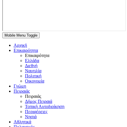
Mobile Menu Toggle
Αρχική
Επικαιρότητα
Επικαιρότητα
Ελλάδα
Διεθνή
Ναυτιλία
Πολιτική
Οικονομία
Γνώμη
Πειραιάς
Πειραιάς
Δήμος Πειραιά
Τοπική Αυτοδιοίκηση
Περιφέρειες
Νησιά
Αθλητικά
Πολιτισμός