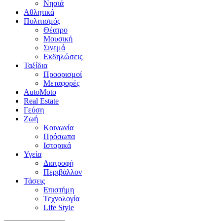
Νησιά
Αθλητικά
Πολιτισμός
Θέατρο
Μουσική
Σινεμά
Εκδηλώσεις
Ταξίδια
Προορισμοί
Μεταφορές
AutoMoto
Real Estate
Γεύση
Ζωή
Κοινωνία
Πρόσωπα
Ιστορικά
Υγεία
Διατροφή
Περιβάλλον
Τάσεις
Επιστήμη
Τεχνολογία
Life Style