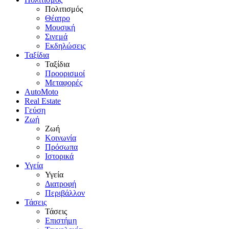
Πολιτισμός
Θέατρο
Μουσική
Σινεμά
Εκδηλώσεις
Ταξίδια
Ταξίδια
Προορισμοί
Μεταφορές
AutoMoto
Real Estate
Γεύση
Ζωή
Ζωή
Κοινωνία
Πρόσωπα
Ιστορικά
Υγεία
Υγεία
Διατροφή
Περιβάλλον
Τάσεις
Τάσεις
Επιστήμη