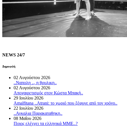
NEWS 24/7
Δημοφιλή
02 Αυγούστου 2026
..Ναπολη .., η θρυλικη..
02 Αυγούστου 2026
Αποχαιρετισμός στον Κώστα Μπακή..
29 Ιουλίου 2026
Amalfitana ..Atrani: το χωριό που ξέφυγε από τον χρόνο..
22 Ιουλίου 2026
..Αγκαλια Παρακαταθηκη..
08 Μαΐου 2026
Ποιος ελέγχει τα ελληνικά ΜΜΕ..?