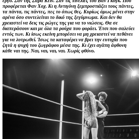
έργο. Σαν της Σάρα Κέιν. Σαν τις πινελιές του Βαν Γκογκ. Που
προφέρεται Φαν Χοχ. Κι η Αντιγόνη ξεμπροστιάζει τους πάντες,
τα πάντα, τις πάντες, πες το όπως θες. Κυρίως όμως μένει στην
αρένα όσο συντελείται το δικό της ξεγύμνωμα. Και δεν θα
χρειαστεί να δεις τις ρώγες της για να το νιώσεις. Θα σε
διαπεράσουν και με όλα τα ρούχα που φοράει. Έτσι που σαλεύει
εντός των. Κι ίσως εκείνη μπορέσει να μη χρειαστεί να πεθάνει
για να λυτρωθεί. Ίσως τα καταφέρει να βρει την ευτυχία που
ζητά η ψυχή του ζωγράφου μέσα της. Κι έχει αγάπη άφθονη
κάθε ναι της. Ναι, ναι, ναι, ναι. Χωρίς φθόνο.