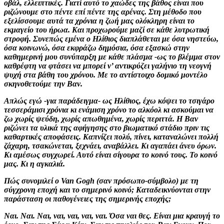
οβάλ, ελλειπτικές. Γιατί αυτό το χαώδες της βάθος είναι που
ριζώνουμε στο πέντε επί πέντε της αρένας. Στη μέθοδο που
εξελίσσουμε αυτά τα χρόνια η ζωή μας ολόκληρη είναι το
εκμαγείο του ήρωα. Και προχωρούμε μαζί σε κάθε λυτρωτική
στροφή. Συνεπώς εμένα ο Ηλίθιος διαπλάθεται με όσα νηστεύω,
όσα κοινωνώ, όσα εκφράζω δημόσια, όσα εξασκώ στην
καθημερινή μου συνύπαρξη με κάθε πλάσμα -ως το βλέμμα στον
καθρέφτη να φτάσει να μπορεί ν’ αντικρύζει γαλήνιο τη νεογνή
ψυχή στα βάθη του χρόνου. Με το αντίστοιχο δομικό μοντέλο
σκηνοθετούμε την Βαν.
Απλώς εγώ -για παράδειγμα- ως Ηλίθιος, έχω κόψει το τσιγάρο
τεσσεράμισι χρόνια κι ενάμιση χρόνο το αλκόολ κι ασκούμαι να
ζω χωρίς ψεύδη, χωρίς απωθημένα, χωρίς περιττά. Η Βαν
ριζώνει τα υλικά της αφήγησης στο βιωματικό στάδιο πριν τις
καθαρτικές αποφάσεις. Καπνίζει πολύ, πίνει, καταναλώνει πολλή
ζάχαρη, τσακώνεται, ξεχνάει, αναβάλλει. Κι αγαπάει άνευ όρων.
Κι αμέσως συγχωρεί. Αυτό είναι σίγουρα το κοινό τους. Το κοινό
μας. Κι η αγκαλιά.
Πώς συνομιλεί ο Van Gogh (σαν πρόσωπο-σύμβολο) με τη
σύγχρονη εποχή και το σημερινό κοινό; Καταδεικνύονται στην
παράσταση οι παθογένειες της σημερινής εποχής;
Ναι. Ναι. Ναι, ναι, ναι, ναι, ναι. Όσα ναι θες. Είναι μια κραυγή το