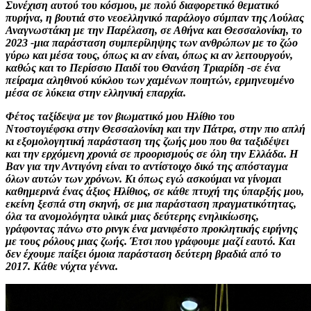
Συνέχιση αυτού του κόσμου, με πολύ διαφορετικό θεματικό
πυρήνα, η βουτιά στο νεοελληνικό παράλογο σύμπαν της Λούλας
Αναγνωστάκη με την Παρέλαση, σε Αθήνα και Θεσσαλονίκη, το
2023 -μια παράσταση συμπερίληψης των ανθρώπων με το ζώο
γύρω και μέσα τους, όπως κι αν είναι, όπως κι αν λειτουργούν,
καθώς και το Περίσσιο Παιδί του Θανάση Τριαρίδη -σε ένα
πείραμα αληθινού κύκλου των χαμένων ποιητών, ερμηνευμένο
μέσα σε λύκεια στην ελληνική επαρχία.
Φέτος ταξίδεψα με τον βιωματικό μου Ηλίθιο του
Ντοστογιέφσκι στην Θεσσαλονίκη και την Πάτρα, στην πιο απλή
κι εξομολογητική παράσταση της ζωής μου που θα ταξιδέψει
και την ερχόμενη χρονιά σε προορισμούς σε όλη την Ελλάδα. Η
Βαν για την Αντιγόνη είναι το αντίστοιχο δικό της απόσταγμα
όλων αυτών των χρόνων. Κι όπως εγώ ασκούμαι να γίνομαι
καθημερινά ένας άξιος Ηλίθιος, σε κάθε πτυχή της ύπαρξής μου,
εκείνη ξεσπά στη σκηνή, σε μια παράσταση πραγματικότητας,
όλα τα ανομολόγητα υλικά μιας δεύτερης ενηλικίωσης,
γράφοντας πάνω στο ρινγκ ένα μανιφέστο προκλητικής ειρήνης
με τους ρόλους μιας ζωής. Έτσι που γράφουμε μαζί εαυτό. Και
δεν έχουμε παίξει όμοια παράσταση δεύτερη βραδιά από το
2017. Κάθε νύχτα γέννα.