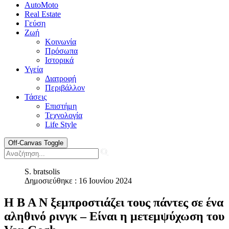
AutoMoto
Real Estate
Γεύση
Ζωή
Κοινωνία
Πρόσωπα
Ιστορικά
Υγεία
Διατροφή
Περιβάλλον
Τάσεις
Επιστήμη
Τεχνολογία
Life Style
Off-Canvas Toggle
S. bratsolis
Δημοσιεύθηκε : 16 Ιουνίου 2024
Η Β Α Ν ξεμπροστιάζει τους πάντες σε ένα
αληθινό ρινγκ – Είναι η μετεμψύχωση του