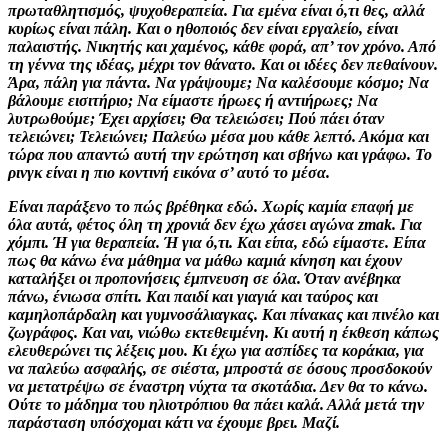
πρωταθλητισμός, ψυχοθεραπεία. Για εμένα είναι ό,τι θες, αλλά
κυρίως είναι πάλη. Και ο ηθοποιός δεν είναι εργαλείο, είναι
παλαιστής. Νικητής και χαμένος, κάθε φορά, απ’ τον χρόνο. Από
τη γέννα της ιδέας, μέχρι τον θάνατο. Και οι ιδέες δεν πεθαίνουν.
Άρα, πάλη για πάντα. Να γράψουμε; Να καλέσουμε κόσμο; Να
βάλουμε εισιτήριο; Να είμαστε ήρωες ή αντιήρωες; Να
λυτρωθούμε; Έχει αρχίσει; Θα τελειώσει; Πού πάει όταν
τελειώνει; Τελειώνει; Παλεύω μέσα μου κάθε λεπτό. Ακόμα και
τώρα που απαντώ αυτή την ερώτηση και σβήνω και γράφω. Το
ρινγκ είναι η πιο κοντινή εικόνα σ’ αυτό το μέσα.
Είναι παράξενο το πώς βρέθηκα εδώ. Χωρίς καμία επαφή με
όλα αυτά, φέτος όλη τη χρονιά δεν έχω χάσει αγώνα zmak. Για
χόμπι. Ή για θεραπεία. Ή για ό,τι. Και είπα, εδώ είμαστε. Είπα
πως θα κάνω ένα μάθημα να μάθω καμιά κίνηση και έχουν
καταλήξει οι προπονήσεις έμπνευση σε όλα. Όταν ανέβηκα
πάνω, ένιωσα σπίτι. Και παιδί και γιαγιά και ταύρος και
καμηλοπάρδαλη και γυμνοσάλιαγκας. Και πίνακας και πινέλο και
ζωγράφος. Και ναι, νιώθω εκτεθειμένη. Κι αυτή η έκθεση κάπως
ελευθερώνει τις λέξεις μου. Κι έχω για ασπίδες τα κοράκια, για
να παλεύω ασφαλής, σε σιέστα, μπροστά σε όσους προσδοκούν
να μετατρέψω σε έναστρη νύχτα τα σκοτάδια. Δεν θα το κάνω.
Ούτε το μάδημα του ηλιοτρόπιου θα πάει καλά. Αλλά μετά την
παράσταση υπόσχομαι κάτι να έχουμε βρει. Μαζί.