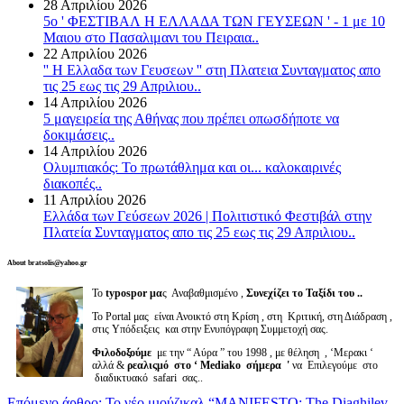
28 Απριλίου 2026
5o ' ΦΕΣΤΙΒΑΛ Η ΕΛΛΑΔΑ ΤΩΝ ΓΕΥΣΕΩΝ ' - 1 με 10
Μαιου στο Πασαλιμανι του Πειραια..
22 Απριλίου 2026
'' Η Ελλαδα των Γευσεων '' στη Πλατεια Συνταγματος απο
τις 25 εως τις 29 Απριλιου..
14 Απριλίου 2026
5 μαγειρεία της Αθήνας που πρέπει οπωσδήποτε να
δοκιμάσεις..
14 Απριλίου 2026
Ολυμπιακός: Το πρωτάθλημα και οι... καλοκαιρινές
διακοπές..
11 Απριλίου 2026
Ελλάδα των Γεύσεων 2026 | Πολιτιστικό Φεστιβάλ στην
Πλατεία Συνταγματος απο τις 25 εως τις 29 Απριλιου..
About bratsolis@yahoo.gr
Το
typospor μα
ς Αναβαθμισμένο ,
Συνεχίζει το Ταξίδι του ..
Το Portal μας είναι Ανοικτό στη Κρίση , στη Κριτική, στη Διάδραση ,
στις Υπόδειξεις και στην Ενυπόγραφη Συμμετοχή σας.
Φιλοδοξούμε
με την “ Αύρα ” του 1998 , με θέληση , ‘Μερακι ‘
αλλά &
ρεαλιςμό στο ‘ Mediako σήμερα '
να Επιλεγούμε στο
διαδικτυακό safari σας..
Επόμενο άρθρο: Το νέο μιούζικαλ “MANIFESTO: The Diaghilev