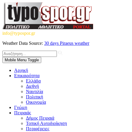
info@typospor.gr
Weather Data Source:
30 days Piraeus weather
Mobile Menu Toggle
Αρχική
Επικαιρότητα
Ελλάδα
Διεθνή
Ναυτιλία
Πολιτική
Οικονομία
Γνώμη
Πειραιάς
Δήμος Πειραιά
Τοπική Αυτοδιοίκηση
Περιφέρειες