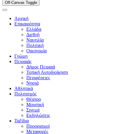
Off-Canvas Toggle
Αρχική
Επικαιρότητα
Ελλάδα
Διεθνή
Ναυτιλία
Πολιτική
Οικονομία
Γνώμη
Πειραιάς
Δήμος Πειραιά
Τοπική Αυτοδιοίκηση
Περιφέρειες
Νησιά
Αθλητικά
Πολιτισμός
Θέατρο
Μουσική
Σινεμά
Εκδηλώσεις
Ταξίδια
Προορισμοί
Μεταφορές