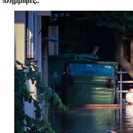
πλημμύρες..