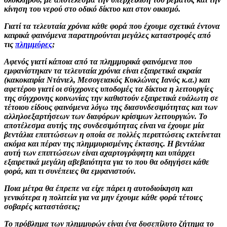
κίνηση του νερού στο οδικό δίκτυο και στον οικισμό.
Γιατί τα τελευταία χρόνια κάθε φορά που έχουμε σχετικά έντονα
καιρικά φαινόμενα παρατηρούνται μεγάλες καταστροφές από
τις
πλημμύρες
;
Αφενός γιατί κάποια από τα πλημμυρικά φαινόμενα που
εμφανίστηκαν τα τελευταία χρόνια είναι εξαιρετικά ακραία
(κακοκαιρία Ντάνιελ, Μεσογειακός Κυκλώνας Ιανός κ.α.) και
αφετέρου γιατί οι σύγχρονες υποδομές τα δίκτυα η λειτουργίες
της σύγχρονης κοινωνίας την καθιστούν εξαιρετικά ευάλωτη σε
τέτοιου είδους φαινόμενα λόγω της διασυνδεσιμότητας και των
αλληλοεξαρτήσεων των διαφόρων κρίσιμων λειτουργιών. Το
αποτέλεσμα αυτής της συνδεσιμότητας είναι να έχουμε μία
βεντάλια επιπτώσεων η οποία σε πολλές περιπτώσεις εκτείνεται
ακόμα και πέραν της πλημμυρισμένης έκτασης. Η βεντάλια
αυτή των επιπτώσεων είναι αχαρτογράφητη και υπάρχει
εξαιρετικά μεγάλη αβεβαιότητα για το που θα οδηγήσει κάθε
φορά, και τι συνέπειες θα εμφανιστούν.
Ποια μέτρα θα έπρεπε να είχε πάρει η αυτοδιοίκηση και
γενικότερα η πολιτεία για να μην έχουμε κάθε φορά τέτοιες
σοβαρές καταστάσεις;
Το πρόβλημα των πλημμυρών είναι ένα δυσεπίλυτο ζήτημα το