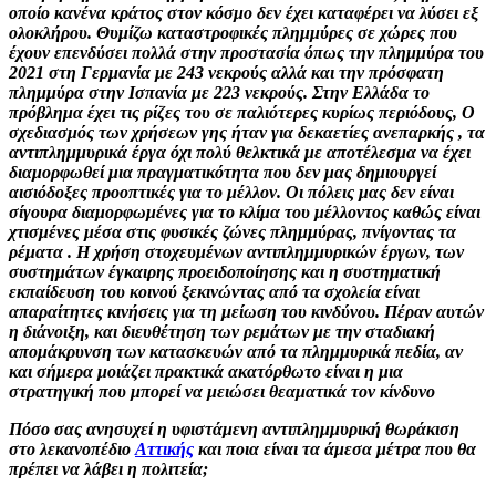
οποίο κανένα κράτος στον κόσμο δεν έχει καταφέρει να λύσει εξ
ολοκλήρου. Θυμίζω καταστροφικές πλημμύρες σε χώρες που
έχουν επενδύσει πολλά στην προστασία όπως την πλημμύρα του
2021 στη Γερμανία με 243 νεκρούς αλλά και την πρόσφατη
πλημμύρα στην Ισπανία με 223 νεκρούς. Στην Ελλάδα το
πρόβλημα έχει τις ρίζες του σε παλιότερες κυρίως περιόδους, Ο
σχεδιασμός των χρήσεων γης ήταν για δεκαετίες ανεπαρκής , τα
αντιπλημμυρικά έργα όχι πολύ θελκτικά με αποτέλεσμα να έχει
διαμορφωθεί μια πραγματικότητα που δεν μας δημιουργεί
αισιόδοξες προοπτικές για το μέλλον. Οι πόλεις μας δεν είναι
σίγουρα διαμορφωμένες για το κλίμα του μέλλοντος καθώς είναι
χτισμένες μέσα στις φυσικές ζώνες πλημμύρας, πνίγοντας τα
ρέματα . Η χρήση στοχευμένων αντιπλημμυρικών έργων, των
συστημάτων έγκαιρης προειδοποίησης και η συστηματική
εκπαίδευση του κοινού ξεκινώντας από τα σχολεία είναι
απαραίτητες κινήσεις για τη μείωση του κινδύνου. Πέραν αυτών
η διάνοιξη, και διευθέτηση των ρεμάτων με την σταδιακή
απομάκρυνση των κατασκευών από τα πλημμυρικά πεδία, αν
και σήμερα μοιάζει πρακτικά ακατόρθωτο είναι η μια
στρατηγική που μπορεί να μειώσει θεαματικά τον κίνδυνο
Πόσο σας ανησυχεί η υφιστάμενη αντιπλημμυρική θωράκιση
στο λεκανοπέδιο
Αττικής
και ποια είναι τα άμεσα μέτρα που θα
πρέπει να λάβει η πολιτεία;