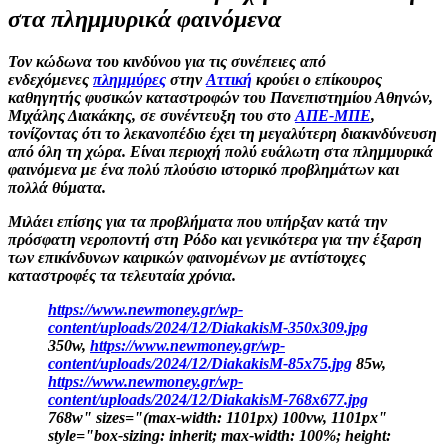
στα πλημμυρικά φαινόμενα
Τον κώδωνα του κινδύνου για τις συνέπειες από
ενδεχόμενες
πλημμύρες
στην
Αττική
κρούει ο επίκουρος
καθηγητής φυσικών καταστροφών του Πανεπιστημίου Αθηνών,
Μιχάλης Διακάκης, σε συνέντευξη του στο
ΑΠΕ-ΜΠΕ
,
τονίζοντας ότι το λεκανοπέδιο έχει τη μεγαλύτερη διακινδύνευση
από όλη τη χώρα. Είναι περιοχή πολύ ευάλωτη στα πλημμυρικά
φαινόμενα με ένα πολύ πλούσιο ιστορικό προβλημάτων και
πολλά θύματα.
Μιλάει επίσης για τα προβλήματα που υπήρξαν κατά την
πρόσφατη νεροποντή στη Ρόδο και γενικότερα για την έξαρση
των επικίνδυνων καιρικών φαινομένων με αντίστοιχες
καταστροφές τα τελευταία χρόνια.
https://www.newmoney.gr/wp-
content/uploads/2024/12/DiakakisM-350x309.jpg
350w,
https://www.newmoney.gr/wp-
content/uploads/2024/12/DiakakisM-85x75.jpg
85w,
https://www.newmoney.gr/wp-
content/uploads/2024/12/DiakakisM-768x677.jpg
768w" sizes="(max-width: 1101px) 100vw, 1101px"
style="box-sizing: inherit; max-width: 100%; height: