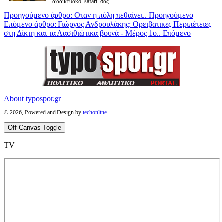
διαδικτυακό safari σας..
Προηγούμενο άρθρο: Οταν η πόλη πεθαίνει..
Προηγούμενο
Επόμενο άρθρο: Γιώργος Ανδρουλάκης: Ορειβατικές Περιπέτειες
στη Δίκτη και τα Λασιθιώτικα βουνά - Μέρος 1ο..
Επόμενο
About typospor.gr
© 2026, Powered and Design by
techonline
Off-Canvas Toggle
ΤV