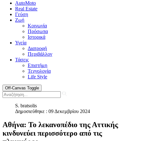
AutoMoto
Real Estate
Γεύση
Ζωή
Κοινωνία
Πρόσωπα
Ιστορικά
Υγεία
Διατροφή
Περιβάλλον
Τάσεις
Επιστήμη
Τεχνολογία
Life Style
Off-Canvas Toggle
S. bratsolis
Δημοσιεύθηκε : 09 Δεκεμβρίου 2024
Aθήνα: Το λεκανοπέδιο της Αττικής
κινδυνεύει περισσότερο από τις