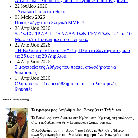
Amalfitana ..Atrani: το χωριό που ξέφυγε από τον χρόνο..
22 Ιουλίου 2026
..Αγκαλια Παρακαταθηκη..
08 Μαΐου 2026
Ποιος ελέγχει τα ελληνικά ΜΜΕ..?
28 Απριλίου 2026
5o ' ΦΕΣΤΙΒΑΛ Η ΕΛΛΑΔΑ ΤΩΝ ΓΕΥΣΕΩΝ ' - 1 με 10
Μαιου στο Πασαλιμανι του Πειραια..
22 Απριλίου 2026
'' Η Ελλαδα των Γευσεων '' στη Πλατεια Συνταγματος απο
τις 25 εως τις 29 Απριλιου..
14 Απριλίου 2026
5 μαγειρεία της Αθήνας που πρέπει οπωσδήποτε να
δοκιμάσεις..
14 Απριλίου 2026
Ολυμπιακός: Το πρωτάθλημα και οι... καλοκαιρινές
διακοπές..
About bratsolis@yahoo.gr
Το
typospor μα
ς Αναβαθμισμένο ,
Συνεχίζει το Ταξίδι του ..
Το Portal μας είναι Ανοικτό στη Κρίση , στη Κριτική, στη Διάδραση ,
στις Υπόδειξεις και στην Ενυπόγραφη Συμμετοχή σας.
Φιλοδοξούμε
με την “ Αύρα ” του 1998 , με θέληση , ‘Μερακι ‘
αλλά &
ρεαλιςμό στο ‘ Mediako σήμερα '
να Επιλεγούμε στο