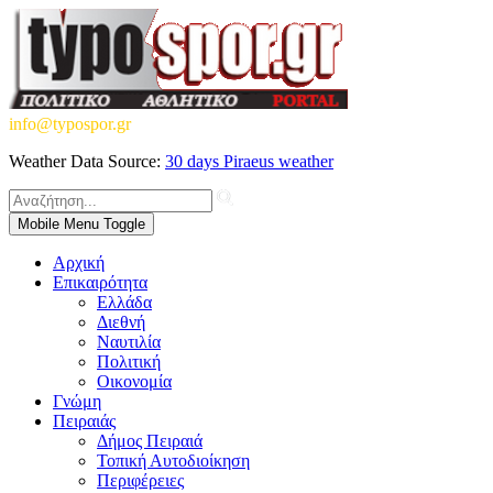
info@typospor.gr
Weather Data Source:
30 days Piraeus weather
Mobile Menu Toggle
Αρχική
Επικαιρότητα
Ελλάδα
Διεθνή
Ναυτιλία
Πολιτική
Οικονομία
Γνώμη
Πειραιάς
Δήμος Πειραιά
Τοπική Αυτοδιοίκηση
Περιφέρειες