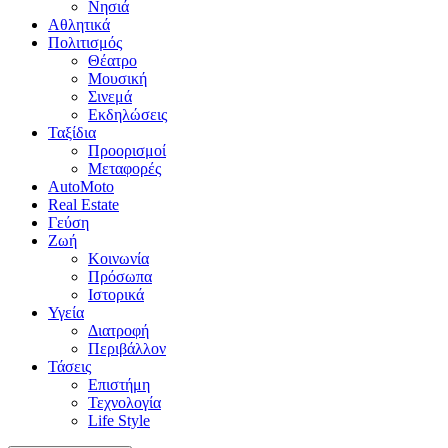
Νησιά
Αθλητικά
Πολιτισμός
Θέατρο
Μουσική
Σινεμά
Εκδηλώσεις
Ταξίδια
Προορισμοί
Μεταφορές
AutoMoto
Real Estate
Γεύση
Ζωή
Κοινωνία
Πρόσωπα
Ιστορικά
Υγεία
Διατροφή
Περιβάλλον
Τάσεις
Επιστήμη
Τεχνολογία
Life Style