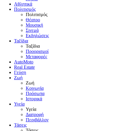
Αθλητικά
Πολιτισμός
Πολιτισμός
Θέατρο
Μουσική
Σινεμά
Εκδηλώσεις
Ταξίδια
Ταξίδια
Προορισμοί
Μεταφορές
AutoMoto
Real Estate
Γεύση
Ζωή
Ζωή
Κοινωνία
Πρόσωπα
Ιστορικά
Υγεία
Υγεία
Διατροφή
Περιβάλλον
Τάσεις
Τάσεις