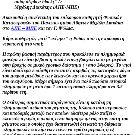
auto; display: block;" />
Μιχάλης Διακάκης (ΑΠΕ-ΜΠΕ)
Ακολουθεί η συνέντευξη του επίκουρου καθηγητή Φυσικών
Καταστροφών του Πανεπιστημίου Αθηνών Μιχάλη Διακάκη
στο
ΑΠΕ – ΜΠΕ
και τον Γ. Ψύλλια.
Κύριε καθηγητά, γιατί “πνίγηκε” η Ρόδος από την πρόσφατη
νεροποντή στο νησί;
Η πρώτη βασική παράμετρος που προκάλεσε τα πλημμυρικά
φαινόμενα είναι βέβαια η πολύ έντονη βροχόπτωση με μεγάλα
ύψη βροχής σε μικρό χρονικό διάστημα ( <από 24ώρες). Το νησί
είναι ιδιαίτερα ευαίσθητο σε αυτές ακριβώς τις καταιγίδες λόγω
του μικρού μεγέθους των λεκανών και του ορεινού χαρακτήρα
του αναγλύφου. Μέχρι σήμερα έχει ένα πολύ πλούσιο ιστορικό
πλημμυρών με μέσο όρο 1 καταστροφική πλημμύρα ανά 3.5
περίπου έτη.
Ο δεύτερος σημαντικός παράγοντας είναι η κατάληψη
πλημμυρικού πεδίου του ρέματος της Ιαλυσού από περιουσίες
και υποδομές μεταξύ των οποίων ιδιαίτερο ρόλο παίζει ο
κλειστός αγωγός ο οποίος είναι διαμορφωμένος στην κοίτη του
ρέματος και ο οποίος έχει διαπιστωθεί ότι κατά τη διάρκεια
πλημμυρικών φαινόμενων τείνει να φράζει μερικώς ή εξ
ολοκλήρου, με αποτέλεσμα την υπερχείλιση του ρέματος και την