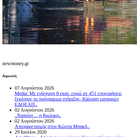
newmoney.gr
Δημοφιλή
07 Αυγούστου 2026
Media: Με ενίσχυση 8 εκατ. ευρώ σε 451 επιχειρήσεις
ξεκίνησε το πρόγραμμα στήριξης- Κάλυψη εισφορών
ΕΔΟΕΑΠ..
02 Αυγούστου 2026
..Ναπολη .., η θρυλικη..
02 Αυγούστου 2026
Αποχαιρετισμός στον Κώστα Μπακή..
29 Ιουλίου 2026