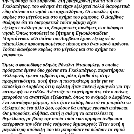
την προσοχή του Δαρβίνου. Στη βραχύχρονη μελέτη του στα
Γκαλαπάγκος, του φάνηκε ότι είχαν εξελιχτεί πολλά διαφορετικά
είδη σπίνου στα νησιά του αρχιπελάγους. Οι ποικιλίες ήταν
κυρίως στο μέγεθος και στο σχήμα του ράμφους. Ο Δαρβίνος
θεώρησε ότι τα διαφορετικά τούτα ράμφη είχαν
εξελιχτεί ανάλογα με τις διαφορετικές συνθήκες στα διάφορα
νησιά. Όπως τοποθετεί το ζήτημα η Εγκυκλοπαίδεια
Μπριτάννικα: «Οι σπίνοι του Δαρβίνου έχουν εξελιχτεί σε
πάμπολλους προσαρμοσμένους τύπους από έναν κοινό πρόγονο.
Τούτοι διαφέρουν κυρίως στο μέγεθος και στο σχήμα του
ράμφους».
Όμως ο φυσιοδίφης οδηγός Ρόναλντ Νταίουμλερ, ο οποίος
πρόσφατα έμεινε δυο χρόνια στα Γκαλαπάγκος, παρατήρησε:
«Ειλικρινά, έμεινα εμβρόντητος μόλις έμαθα ότι, στην
πραγματικότητα, αυτή ήταν η πειστικότερη αιτία για να
αποδείξει ο Δαρβίνος ότι η εξέλιξη ήταν πιθανή ερμηνεία για την
καταγωγή των ειδών. Ανέπτυξε το επιχείρημα ότι, εάν ο σπίνος
μπορούσε να αναπτύξει εξελικτικά, όπως το ονόμαζε ο Δαρβίνος,
ένα καινούργιο ράμφος, τότε ήταν επίσης δυνατό να μπορέσει να
εξελιχτεί σε ένα άλλο ζώο, εφόσον θα υπήρχε χρονική επάρκεια.
Θα μπορούσε, αλήθεια, αυτή η σκέψη να αποτελέσει τη
θεμελίωση, με βάση την οποία τόσα εκατομμύρια άνθρωποι
απέρριψαν την ιδέα ενός νοήμονος δημιουργού; Ήταν αυτή η
μεγαλύτερη απόδειξη που θα μπορούσαν να δώσουν τα νησιά