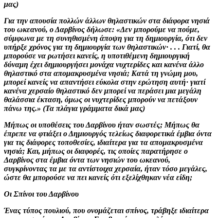
μας)
Για την απουσία πολλών άλλων θηλαστικών στα διάφορα νησιά
του ωκεανού, ο Δαρβίνος δήλωσε: «Δεν μπορούμε να πούμε,
σύμφωνα με τη συνηθισμένη άποψη για τη δημιουργία, ότι δεν
υπήρξε χρόνος για τη δημιουργία των θηλαστικών· . . . Γιατί, θα
μπορούσε να ρωτήσει κανείς, η υποτιθέμενη δημιουργική
δύναμη έχει δημιουργήσει μονάχα νυχτερίδες και κανένα άλλο
θηλαστικό στα απομακρυσμένα νησιά; Κατά τη γνώμη μου,
μπορεί κανείς να απαντήσει εύκολα στην ερώτηση αυτή· γιατί
κανένα χερσαίο θηλαστικό δεν μπορεί να περάσει μια μεγάλη
θαλάσσια έκταση, όμως οι νυχτερίδες μπορούν να πετάξουν
πάνω της.» (Τα πλάγια γράμματα δικά μας)
Μήπως οι υποθέσεις του Δαρβίνου ήταν σωστές; Μήπως θα
έπρεπε να φτιάξει ο Δημιουργός τελείως διαφορετικά έμβια όντα
για τις διάφορες τοποθεσίες, ιδιαίτερα για τα απομακρυσμένα
νησιά; Και, μήπως οι διαφορές, τις οποίες παρατήρησε ο
Δαρβίνος στα έμβια όντα των νησιών του ωκεανού,
συγκρίνοντας τα με τα αντίστοιχα χερσαία, ήταν τόσο μεγάλες,
ώστε θα μπορούσε να πει κανείς ότι εξελίχθηκαν νέα είδη;
Οι Σπίνοι του Δαρβίνου
Ένας τύπος πουλιού, που ονομάζεται σπίνος, τράβηξε ιδιαίτερα