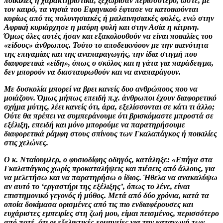
ποικιλίες ή χαρακτηριστικά, ξεχώρισαν περισσότερο, ώστε, με
τον καιρό, τα νησιά του Ειρηνικού έφτασε να κατοικούνται
κυρίως από τις πολυνησιακές ή μαλαινησιακές φυλές, ενώ στην
Αφρική κυριάρχησε η μαύρη φυλή και στην Ασία η κίτρινη.
Όμως όλες αυτές ήσαν και εξακολουθούν να είναι ποικιλίες του
«είδους» άνθρωπος. Τούτο το αποδεικνύουν με την ικανότητα
της επιγαμίας και της αναπαραγωγής, την ίδια στιγμή που
διαφορετικά «είδη», όπως ο σκύλος και η γάτα για παράδειγμα,
δεν μπορούν να διασταυρωθούν και να αναπαράγουν.
Με δυσκολία μπορεί να βρει κανείς δυο ανθρώπους που να
μοιάζουν. Όμως μήπως επειδή π.χ. άνθρωποι έχουν διαφορετικό
σχήμα μύτης, λέει κανείς ότι, άρα, εξελίσσονται σε κάτι τι άλλο;
Ούτε θα πρέπει να συμπεράνουμε ότι βρισκόμαστε μπροστά σε
εξέλιξη, επειδή και μόνο μπορούμε να παρατηρήσουμε
διαφορετικά ράμφη στους σπίνους των Γκαλαπάγκος ή ποικιλίες
στις χελώνες.
Ο κ. Νταίουμλερ, ο φυσιοδίφης οδηγός, κατάληξε: «Επήγα στα
Γκαλαπάγκος χωρίς προκαταλήψεις και πιέσεις από άλλους, για
να μελετήσω και να παρατηρήσω ο ίδιος. Ήθελα να ανακαλύψω
αν αυτό το ‘εργαστήρι της εξέλιξης’, όπως το λένε, είναι
επιστημονικό γεγονός ή μύθος. Μετά από δύο χρόνια, κατά τα
οποία δοκίμασα ορισμένες από τις πιο ενδιαφέρουσες και
ευχάριστες εμπειρίες στη ζωή μου, είμαι πεισμένος, περισσότερο
από ποτέ, ότι οι εξελικτικές ερμηνείες για την καταγωγή των