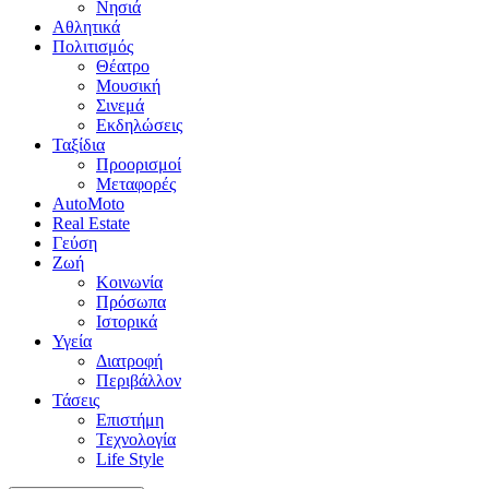
Νησιά
Αθλητικά
Πολιτισμός
Θέατρο
Μουσική
Σινεμά
Εκδηλώσεις
Ταξίδια
Προορισμοί
Μεταφορές
AutoMoto
Real Estate
Γεύση
Ζωή
Κοινωνία
Πρόσωπα
Ιστορικά
Υγεία
Διατροφή
Περιβάλλον
Τάσεις
Επιστήμη
Τεχνολογία
Life Style