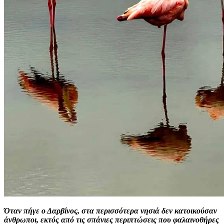
Όταν πήγε ο Δαρβίνος, στα περισσότερα νησιά δεν κατοικούσαν
άνθρωποι, εκτός από τις σπάνιες περιπτώσεις που φαλαινοθήρες