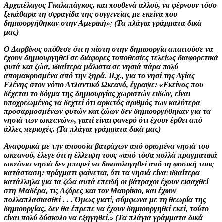
Αρχιπέλαγος Γκαλαπάγκος, και πουθενά αλλού, να φέρνουν τόσο
ξεκάθαρα τη σφραγίδα της συγγενείας με εκείνα που
δημιουργήθηκαν στην Αμερική»; (Τα πλάγια γράμματα δικά
μας)
Ο Δαρβίνος υπόθεσε ότι η πίστη στην δημιουργία απαιτούσε να
έχουν δημιουργηθεί σε διάφορες τοποθεσίες τελείως διαφορετικά
φυτά και ζώα, ιδιαίτερα μάλιστα σε νησιά πάρα πολύ
απομακρυσμένα από την ξηρά. Π.χ., για το νησί της Αγίας
Ελένης στον νότιο Ατλαντικό Ωκεανό, έγραψε: «Εκείνος που
δέχεται το δόγμα της δημιουργίας χωριστών ειδών, είναι
υποχρεωμένος να δεχτεί ότι αρκετός αριθμός των καλύτερα
προσαρμοσμένων φυτών και ζώων δεν δημιουργήθηκαν για τα
νησιά των ωκεανών», γιατί είναι φανερό ότι έχουν έρθει από
άλλες περιοχές. (Τα πλάγια γράμματα δικά μας)
Αναφορικά με την απουσία βατράχων από ορισμένα νησιά του
ωκεανού, έλεγε ότι η έλλειψη τους «από τόσα πολλά πραγματικά
ωκεάνια νησιά δεν μπορεί να δικαιολογηθεί από τη φυσική τους
κατάσταση: πράγματι φαίνεται, ότι τα νησιά είναι ιδιαίτερα
κατάλληλα για τα ζώα αυτά επειδή οι βάτραχοι έχουν εισαχθεί
στη Μαδέρα, τις Αζόρες και τον Μαυρίκιο, και έχουν
πολλαπλασιασθεί . . . Όμως γιατί, σύμφωνα με τη θεωρία της
δημιουργίας, δεν θα έπρεπε να έχουν δημιουργηθεί εκεί, τούτο
είναι πολύ δύσκολο να εξηγηθεί.» (Τα πλάγια γράμματα δικά