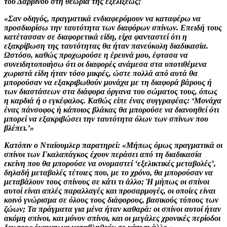
του Δαρβίνου στη θεωρία της εξελίξεως;
«Σαν οδηγός, πραγματικά ενδιαφερόμουν να καταφέρω να
προσδιορίσω την ταυτότητα των διαφόρων σπίνων. Επειδή τους
κατέτασσαν σε διαφορετικά είδη, είχα φανταστεί ότι η
εξακρίβωση της ταυτότητας θα ήταν πανεύκολη διαδικασία.
Ωστόσο, καθώς προχωρούσε η έρευνά μου, έφτασα να
συνειδητοποιήσω ότι οι διαφορές ανάμεσα στα υποτιθέμενα
χωριστά είδη ήταν τόσο μικρές, ώστε πολλά από αυτά θα
μπορούσαν να εξακριβωθούν μονάχα με τη διαφορά βάρους ή
των διαστάσεων στα διάφορα όργανα του σώματος τους, όπως
η καρδιά ή ο εγκέφαλος. Καθώς είπε ένας συγγραφέας: ‘Μονάχα
ένας πάνσοφος ή κάποιος βλάκας θα μπορούσε να διανοηθεί ότι
μπορεί να εξακριβώσει την ταυτότητα όλων των σπίνων που
βλέπει.’»
Κατόπιν ο Νταίουμλερ παρατηρεί: «Μήπως όμως πραγματικά οι
σπίνοι των Γκαλαπάγκος έχουν περάσει από τη διαδικασία
εκείνη που θα μπορούσε να ονομαστεί ‘εξελικτικές μεταβολές’,
δηλαδή μεταβολές τέτοιες που, με το χρόνο, θα μπορούσαν να
μεταβάλουν τους σπίνους σε κάτι τι άλλο; Ή μήπως οι σπίνοι
αυτοί είναι απλές παραλλαγές και προσαρμογές, οι οποίες είναι
κοινό γνώρισμα σε όλους τους διάφορους, βασικούς τύπους των
ζώων; Τα πράγματα για μένα ήταν καθαρά: οι σπίνοι αυτοί ήταν
ακόμη σπίνοι, και μόνον σπίνοι, και οι μεγάλες χρονικές περίοδοι