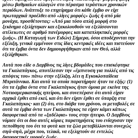
μέσω βαθμιαίων αλλαγών στο πέρασμα τεράστιων χρονικών
περιόδων. Ανάπτυξε το επιχείρημα ότι κάθε έμβιο ον είχε
πρωταρχικά προέλθει από «λίγες μορφές» ζωής ή από μία
μονάχα, προσθέτοντας: «Από μια τόσο απλή μορφή στο
ξεκίνημα εξελίχτηκαν και εξακολουθούν να εξελίσσονται
ατέλειωτες σε αριθμό πανέμορφες και καταπληκτικές μορφές
ζωής». (Η Καταγωγή των Ειδών) Σήμερα, όσοι αποδέχονται την
εξέλιξη, γενικά εμμένουν στις ίδιες κεντρικές ιδέες και πιστεύουν
ότι τα έμβια όντα δεν δημιουργήθηκαν από τον Θεό, αλλά
εξελίχθηκαν.
Αυτά που είδε ο Δαρβίνος τις λίγες βδομάδες που επισκέφτηκε
τα Γκαλαπάγκος, αποτέλεσαν την «έμπνευση για πολλές από τις
απόψεις του» πάνω στην εξέλιξη, λέει η Εγκυκλοπαίδεια
Μπριτάννικα. Και αυτά τα οποία παρατήρησε ήταν τα εξής: (1)
ότι τα έμβια όντα στα Γκαλαπάγκος ήταν όμοια με εκείνα της
Νοτιοαμερικανικής ηπείρου, και συνεπέρανε ότι αυτά είχαν
αρχικά έρθει από εκεί, και ότι δεν είχαν έρθει σε ύπαρξη στα
Γκαλαπάγκος· και (2) ότι, στο διάβα του χρόνου, οι μεταβολές σε
αυτά τα έμβια όντα των Γκαλαπάγκος τα είχαν κάμει κάπως
διαφορετικά από τα «ξαδέλφια» τους στην ήπειρο. Ο Δαρβίνος
νόμισε ότι οι δυο αυτές κύριες παρατηρήσεις του ενίσχυσαν την
πεποίθηση του ότι τα φυτά και τα ζώα μεταβάλλονται συνεχώς
σιγά-σιγά, μέχρι που, τελικά, να εξελιχτούν σε εντελώς
διαφορετικές μορφές ζωής.