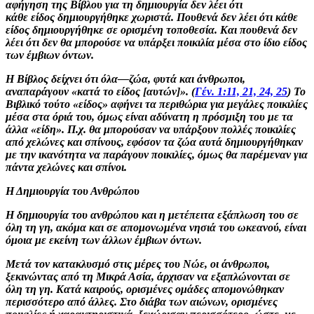
αφήγηση της Βίβλου για τη δημιουργία δεν λέει ότι
κάθε είδος δημιουργήθηκε χωριστά. Πουθενά δεν λέει ότι κάθε
είδος δημιουργήθηκε σε ορισμένη τοποθεσία. Και πουθενά δεν
λέει ότι δεν θα μπορούσε να υπάρξει ποικιλία μέσα στο ίδιο είδος
των έμβιων όντων.
Η Βίβλος δείχνει ότι όλα—ζώα, φυτά και άνθρωποι,
αναπαράγουν «κατά το είδος [αυτών]». (
Γέν. 1:11,
21,
24, 25
) Το
Βιβλικό τούτο «είδος» αφήνει τα περιθώρια για μεγάλες ποικιλίες
μέσα στα όριά του, όμως είναι αδύνατη η πρόσμιξη του με τα
άλλα «είδη». Π.χ. θα μπορούσαν να υπάρξουν πολλές ποικιλίες
από χελώνες και σπίνους, εφόσον τα ζώα αυτά δημιουργήθηκαν
με την ικανότητα να παράγουν ποικιλίες, όμως θα παρέμεναν για
πάντα χελώνες και σπίνοι.
Η Δημιουργία του Ανθρώπου
Η δημιουργία του ανθρώπου και η μετέπειτα εξάπλωση του σε
όλη τη γη, ακόμα και σε απομονωμένα νησιά του ωκεανού, είναι
όμοια με εκείνη των άλλων έμβιων όντων.
Μετά τον κατακλυσμό στις μέρες του Νώε, οι άνθρωποι,
ξεκινώντας από τη Μικρά Ασία, άρχισαν να εξαπλώνονται σε
όλη τη γη. Κατά καιρούς, ορισμένες ομάδες απομονώθηκαν
περισσότερο από άλλες. Στο διάβα των αιώνων, ορισμένες