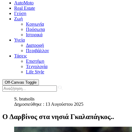
AutoMoto
Real Estate
Γεύση
Ζωή
Κοινωνία
Πρόσωπα
Ιστορικά
Υγεία
Διατροφή
Περιβάλλον
Τάσεις
Επιστήμη
Τεχνολογία
Life Style
Off-Canvas Toggle
S. bratsolis
Δημοσιεύθηκε : 13 Αυγούστου 2025
Ο Δαρβίνος στα νησιά Γκαλαπάγκος..