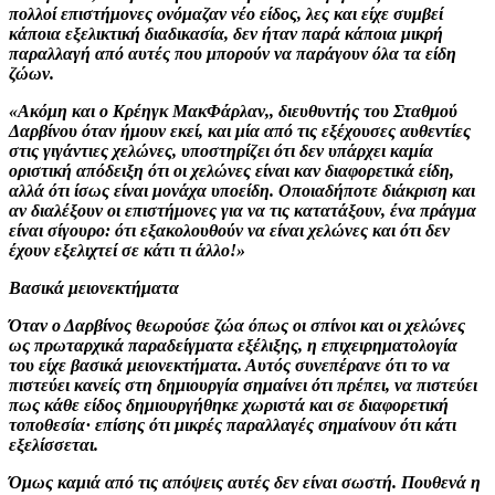
πολλοί επιστήμονες ονόμαζαν νέο είδος, λες και είχε συμβεί
κάποια εξελικτική διαδικασία, δεν ήταν παρά κάποια μικρή
παραλλαγή από αυτές που μπορούν να παράγουν όλα τα είδη
ζώων.
«Ακόμη και ο Κρέηγκ ΜακΦάρλαν,, διευθυντής του Σταθμού
Δαρβίνου όταν ήμουν εκεί, και μία από τις εξέχουσες αυθεντίες
στις γιγάντιες χελώνες, υποστηρίζει ότι δεν υπάρχει καμία
οριστική απόδειξη ότι οι χελώνες είναι καν διαφορετικά είδη,
αλλά ότι ίσως είναι μονάχα υποείδη. Οποιαδήποτε διάκριση και
αν διαλέξουν οι επιστήμονες για να τις κατατάξουν, ένα πράγμα
είναι σίγουρο: ότι εξακολουθούν να είναι χελώνες και ότι δεν
έχουν εξελιχτεί σε κάτι τι άλλο!»
Βασικά μειονεκτήματα
Όταν ο Δαρβίνος θεωρούσε ζώα όπως οι σπίνοι και οι χελώνες
ως πρωταρχικά παραδείγματα εξέλιξης, η επιχειρηματολογία
του είχε βασικά μειονεκτήματα. Αυτός συνεπέρανε ότι το να
πιστεύει κανείς στη δημιουργία σημαίνει ότι πρέπει, να πιστεύει
πως κάθε είδος δημιουργήθηκε χωριστά και σε διαφορετική
τοποθεσία· επίσης ότι μικρές παραλλαγές σημαίνουν ότι κάτι
εξελίσσεται.
Όμως καμιά από τις απόψεις αυτές δεν είναι σωστή. Πουθενά η