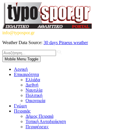
info@typospor.gr
Weather Data Source:
30 days Piraeus weather
Mobile Menu Toggle
Αρχική
Επικαιρότητα
Ελλάδα
Διεθνή
Ναυτιλία
Πολιτική
Οικονομία
Γνώμη
Πειραιάς
Δήμος Πειραιά
Τοπική Αυτοδιοίκηση
Περιφέρειες