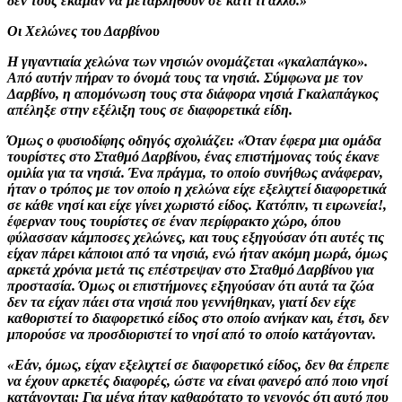
δεν τους έκαμαν να μεταβληθούν σε κάτι τι άλλο.»
Οι Χελώνες του Δαρβίνου
Η γιγαντιαία χελώνα των νησιών ονομάζεται «γκαλαπάγκο».
Από αυτήν πήραν το όνομά τους τα νησιά. Σύμφωνα με τον
Δαρβίνο, η απομόνωση τους στα διάφορα νησιά Γκαλαπάγκος
απέληξε στην εξέλιξη τους σε διαφορετικά είδη.
Όμως ο φυσιοδίφης οδηγός σχολιάζει: «Όταν έφερα μια ομάδα
τουρίστες στο Σταθμό Δαρβίνου, ένας επιστήμονας τούς έκανε
ομιλία για τα νησιά. Ένα πράγμα, το οποίο συνήθως ανάφεραν,
ήταν ο τρόπος με τον οποίο η χελώνα είχε εξελιχτεί διαφορετικά
σε κάθε νησί και είχε γίνει χωριστό είδος. Κατόπιν, τι ειρωνεία!,
έφερναν τους τουρίστες σε έναν περίφρακτο χώρο, όπου
φύλασσαν κάμποσες χελώνες, και τους εξηγούσαν ότι αυτές τις
είχαν πάρει κάποιοι από τα νησιά, ενώ ήταν ακόμη μωρά, όμως
αρκετά χρόνια μετά τις επέστρεψαν στο Σταθμό Δαρβίνου για
προστασία. Όμως οι επιστήμονες εξηγούσαν ότι αυτά τα ζώα
δεν τα είχαν πάει στα νησιά που γεννήθηκαν, γιατί δεν είχε
καθοριστεί το διαφορετικό είδος στο οποίο ανήκαν και, έτσι, δεν
μπορούσε να προσδιοριστεί το νησί από το οποίο κατάγονταν.
«Εάν, όμως, είχαν εξελιχτεί σε διαφορετικό είδος, δεν θα έπρεπε
να έχουν αρκετές διαφορές, ώστε να είναι φανερό από ποιο νησί
κατάγονται; Για μένα ήταν καθαρότατο το γεγονός ότι αυτό που