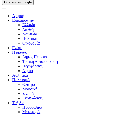
Off-Canvas Toggle
Αρχική
Επικαιρότητα
Ελλάδα
Διεθνή
Ναυτιλία
Πολιτική
Οικονομία
Γνώμη
Πειραιάς
Δήμος Πειραιά
Τοπική Αυτοδιοίκηση
Περιφέρειες
Νησιά
Αθλητικά
Πολιτισμός
Θέατρο
Μουσική
Σινεμά
Εκδηλώσεις
Ταξίδια
Προορισμοί
Μεταφορές