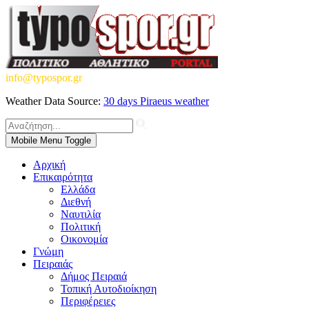
info@typospor.gr
Weather Data Source:
30 days Piraeus weather
Mobile Menu Toggle
Αρχική
Επικαιρότητα
Ελλάδα
Διεθνή
Ναυτιλία
Πολιτική
Οικονομία
Γνώμη
Πειραιάς
Δήμος Πειραιά
Τοπική Αυτοδιοίκηση
Περιφέρειες