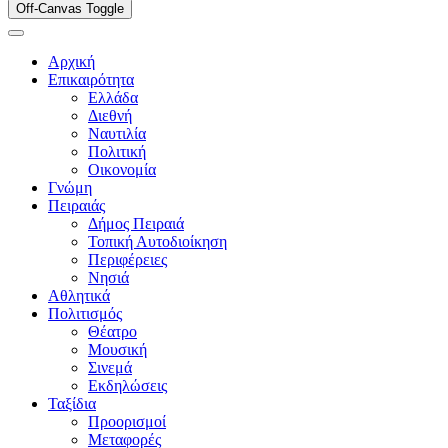
Off-Canvas Toggle
Αρχική
Επικαιρότητα
Ελλάδα
Διεθνή
Ναυτιλία
Πολιτική
Οικονομία
Γνώμη
Πειραιάς
Δήμος Πειραιά
Τοπική Αυτοδιοίκηση
Περιφέρειες
Νησιά
Αθλητικά
Πολιτισμός
Θέατρο
Μουσική
Σινεμά
Εκδηλώσεις
Ταξίδια
Προορισμοί
Μεταφορές