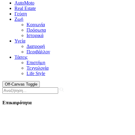
AutoMoto
Real Estate
Γεύση
Ζωή
Κοινωνία
Πρόσωπα
Ιστορικά
Υγεία
Διατροφή
Περιβάλλον
Τάσεις
Επιστήμη
Τεχνολογία
Life Style
Off-Canvas Toggle
Επικαιρότητα