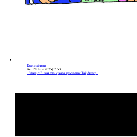
Επικαιρότητα
Δευ 28 Ιουλ 2025|03:53
..''Δασμοι" ..και στους κατα φαντασιαν Ταξιδιωτες..