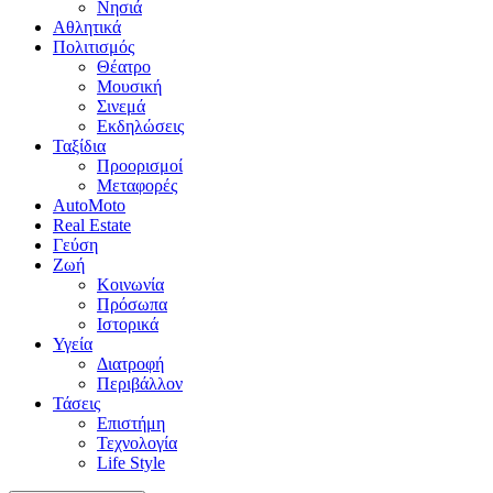
Νησιά
Αθλητικά
Πολιτισμός
Θέατρο
Μουσική
Σινεμά
Εκδηλώσεις
Ταξίδια
Προορισμοί
Μεταφορές
AutoMoto
Real Estate
Γεύση
Ζωή
Κοινωνία
Πρόσωπα
Ιστορικά
Υγεία
Διατροφή
Περιβάλλον
Τάσεις
Επιστήμη
Τεχνολογία
Life Style