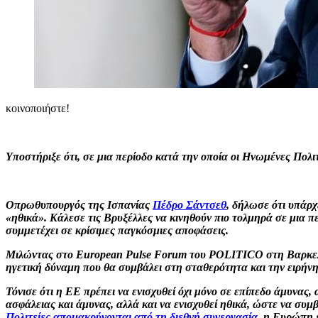
κοινοποιήστε!
Υποστήριξε ότι, σε μια περίοδο κατά την οποία οι Ηνωμένες Πολι
Οπρωθυπουργός της Ισπανίας
Πέδρο Σάντσεθ
, δήλωσε ότι υπάρ
«ηθικά». Κάλεσε τις Βρυξέλλες να κινηθούν πιο τολμηρά σε μια 
συμμετέχει σε κρίσιμες παγκόσμιες αποφάσεις.
Μιλώντας στο European Pulse Forum του POLITICO στη Βαρκελών
ηγετική δύναμη που θα συμβάλει στη σταθερότητα και την ειρήνη
Τόνισε ότι η ΕΕ πρέπει να ενισχυθεί όχι μόνο σε επίπεδο άμυνας
ασφάλειας και άμυνας, αλλά και να ενισχυθεί ηθικά, ώστε να συμ
Πολιτείες απομακρύνονται από τη διεθνή συνεργασία
, η Ευρώπη έ