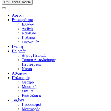
Off-Canvas Toggle
Αρχική
Επικαιρότητα
Ελλάδα
Διεθνή
Ναυτιλία
Πολιτική
Οικονομία
Γνώμη
Πειραιάς
Δήμος Πειραιά
Τοπική Αυτοδιοίκηση
Περιφέρειες
Νησιά
Αθλητικά
Πολιτισμός
Θέατρο
Μουσική
Σινεμά
Εκδηλώσεις
Ταξίδια
Προορισμοί
Μεταφορές