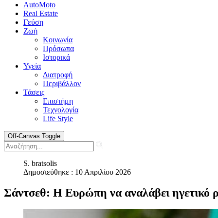
AutoMoto
Real Estate
Γεύση
Ζωή
Κοινωνία
Πρόσωπα
Ιστορικά
Υγεία
Διατροφή
Περιβάλλον
Τάσεις
Επιστήμη
Τεχνολογία
Life Style
Off-Canvas Toggle
S. bratsolis
Δημοσιεύθηκε : 10 Απριλίου 2026
Σάντσεθ: Η Ευρώπη να αναλάβει ηγετικό ρ