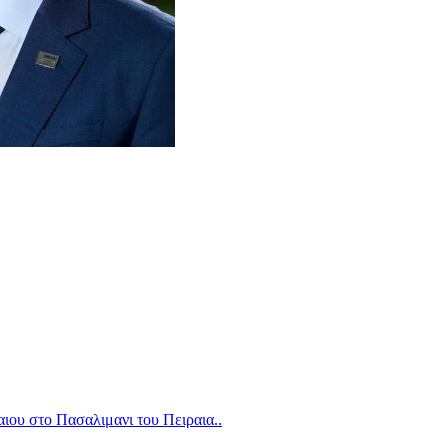
 στο Πασαλιμανι του Πειραια..