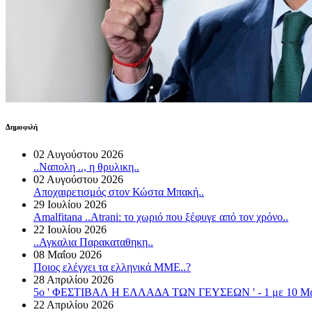
Δημοφιλή
02 Αυγούστου 2026
..Ναπολη .., η θρυλικη..
02 Αυγούστου 2026
Αποχαιρετισμός στον Κώστα Μπακή..
29 Ιουλίου 2026
Amalfitana ..Atrani: το χωριό που ξέφυγε από τον χρόνο..
22 Ιουλίου 2026
..Αγκαλια Παρακαταθηκη..
08 Μαΐου 2026
Ποιος ελέγχει τα ελληνικά ΜΜΕ..?
28 Απριλίου 2026
5o ' ΦΕΣΤΙΒΑΛ Η ΕΛΛΑΔΑ ΤΩΝ ΓΕΥΣΕΩΝ ' - 1 με 10 Μαιου
22 Απριλίου 2026