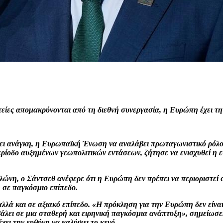
τείες απομακρύνονται από τη διεθνή συνεργασία, η Ευρώπη έχει τη
χει ανάγκη, η Ευρωπαϊκή Ένωση να αναλάβει πρωταγωνιστικό ρόλο σ
περίοδο αυξημένων γεωπολιτικών εντάσεων, ζήτησε να ενισχυθεί η 
η, ο Σάντσεθ ανέφερε ότι η Ευρώπη δεν πρέπει να περιοριστεί σ
 σε παγκόσμιο επίπεδο.
, αλλά και σε αξιακό επίπεδο. «Η πρόκληση για την Ευρώπη δεν είνα
βάλει σε μια σταθερή και ειρηνική παγκόσμια ανάπτυξη», σημείωσε.
χει την ευθύνη να καλύψει το κενό.