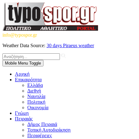
info@typospor.gr
Weather Data Source:
30 days Piraeus weather
Mobile Menu Toggle
Αρχική
Επικαιρότητα
Ελλάδα
Διεθνή
Ναυτιλία
Πολιτική
Οικονομία
Γνώμη
Πειραιάς
Δήμος Πειραιά
Τοπική Αυτοδιοίκηση
Περιφέρειες