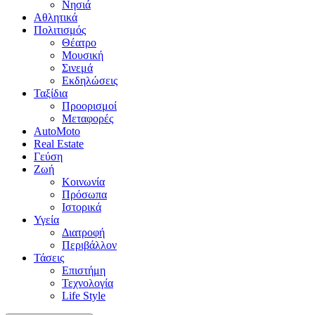
Νησιά
Αθλητικά
Πολιτισμός
Θέατρο
Μουσική
Σινεμά
Εκδηλώσεις
Ταξίδια
Προορισμοί
Μεταφορές
AutoMoto
Real Estate
Γεύση
Ζωή
Κοινωνία
Πρόσωπα
Ιστορικά
Υγεία
Διατροφή
Περιβάλλον
Τάσεις
Επιστήμη
Τεχνολογία
Life Style