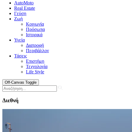
AutoMoto
Real Estate
Γεύση
Ζωή
Κοινωνία
Πρόσωπα
Ιστορικά
Υγεία
Διατροφή
Περιβάλλον
Τάσεις
Επιστήμη
Τεχνολογία
Life Style
Off-Canvas Toggle
Διεθνή