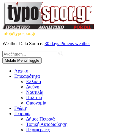
info@typospor.gr
Weather Data Source:
30 days Piraeus weather
Mobile Menu Toggle
Αρχική
Επικαιρότητα
Ελλάδα
Διεθνή
Ναυτιλία
Πολιτική
Οικονομία
Γνώμη
Πειραιάς
Δήμος Πειραιά
Τοπική Αυτοδιοίκηση
Περιφέρειες