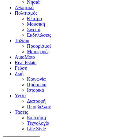
Νησιά
Αθλητικά
Πολιτισμός
Θέατρο
Μουσική
Σινεμά
Εκδηλώσεις
Ταξίδια
Προορισμοί
Μεταφορές
AutoMoto
Real Estate
Γεύση
Ζωή
Κοινωνία
Πρόσωπα
Ιστορικά
Υγεία
Διατροφή
Περιβάλλον
Τάσεις
Επιστήμη
Τεχνολογία
Life Style