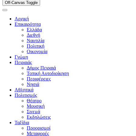
Off-Canvas Toggle
Αρχική
Επικαιρότητα
Ελλάδα
Διεθνή
Ναυτιλία
Πολιτική
Οικονομία
Γνώμη
Πειραιάς
Δήμος Πειραιά
Τοπική Αυτοδιοίκηση
Περιφέρειες
Νησιά
Αθλητικά
Πολιτισμός
Θέατρο
Μουσική
Σινεμά
Εκδηλώσεις
Ταξίδια
Προορισμοί
Μεταφορές