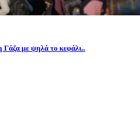
 Γάζα με ψηλά το κεφάλι..